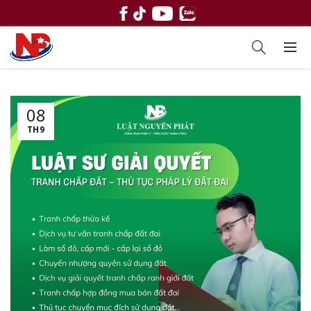
08
TH9