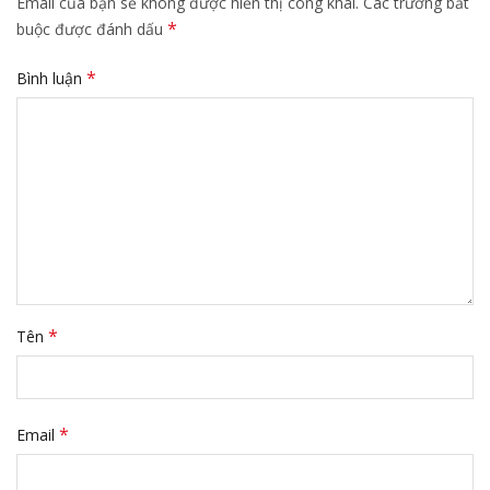
Email của bạn sẽ không được hiển thị công khai.
Các trường bắt
*
buộc được đánh dấu
*
Bình luận
*
Tên
*
Email