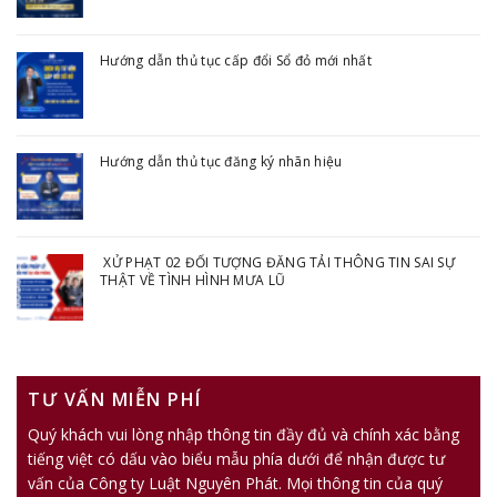
Hướng dẫn thủ tục cấp đổi Sổ đỏ mới nhất
Hướng dẫn thủ tục đăng ký nhãn hiệu
XỬ PHẠT 02 ĐỐI TƯỢNG ĐĂNG TẢI THÔNG TIN SAI SỰ
THẬT VỀ TÌNH HÌNH MƯA LŨ
TƯ VẤN MIỄN PHÍ
Quý khách vui lòng nhập thông tin đầy đủ và chính xác bằng
tiếng việt có dấu vào biểu mẫu phía dưới để nhận được tư
vấn của Công ty Luật Nguyên Phát. Mọi thông tin của quý