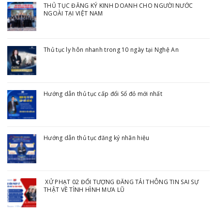
THỦ TỤC ĐĂNG KÝ KINH DOANH CHO NGƯỜI NƯỚC
NGOÀI TẠI VIỆT NAM
Thủ tục ly hôn nhanh trong 10 ngày tại Nghệ An
Hướng dẫn thủ tục cấp đổi Sổ đỏ mới nhất
Hướng dẫn thủ tục đăng ký nhãn hiệu
XỬ PHẠT 02 ĐỐI TƯỢNG ĐĂNG TẢI THÔNG TIN SAI SỰ
THẬT VỀ TÌNH HÌNH MƯA LŨ