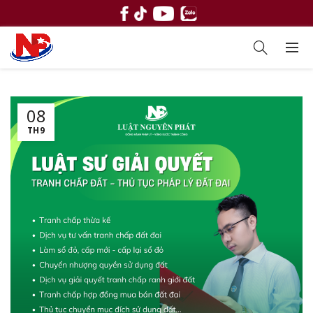
08
TH9