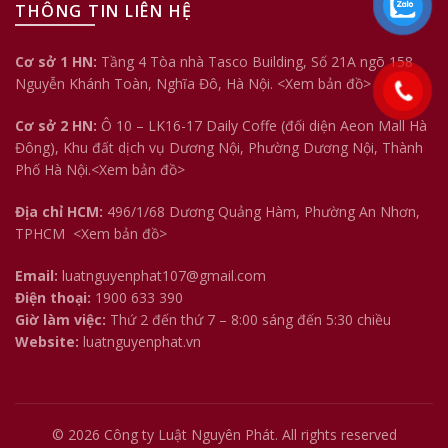
THÔNG TIN LIÊN HỆ
Cơ sở 1 HN:
Tầng 4 Tòa nhà Tasco Building, Số 21A ngõ 158
Nguyễn Khánh Toàn, Nghĩa Đô, Hà Nội.
<Xem bản đồ>
Cơ sở 2 HN:
Ô 10 – LK16-17 Daily Coffe (đối diện Aeon Mall Hà
Đông), Khu đất dịch vụ Dương Nội, Phường Dương Nội, Thành
Phố Hà Nội.<
Xem bản đồ
>
Địa chỉ HCM:
496/1/68 Dương Quảng Hàm, Phường An Nhơn,
TPHCM
<Xem bản đồ>
Email:
luatnguyenphat107@gmail.com
Điện thoại:
1900 633 390
Giờ làm việc:
Thứ 2 đến thứ 7 – 8:00 sáng đến 5:30 chiều
Website:
luatnguyenphat.vn
© 2026
Công ty Luật Nguyên Phát
. All rights reserved