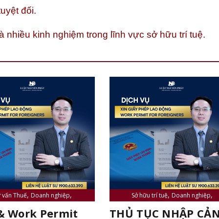
uyệt đối.
 nhiều kinh nghiệm trong lĩnh vực sở hữu trí tuệ.
,
,
,
,
 vấn Thuế
Doanh nghiệp
Sở hữu trí tuệ
Doanh nghiệp
,
,
,
ư và tư vấn viên
Sở hữu trí tuệ
Luật sư và tư vấn viên
Tin tức
 & Work Permit
THỦ TỤC NHẬP CẢN