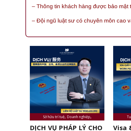
– Thông tin khách hàng được bảo mật t
– Đội ngũ luật sư có chuyên môn cao và
,
,
Sở hữu trí tuệ
Doanh nghiệp
Tư
,
,
Luật sư và tư vấn viên
Tin tức
Luật s
DỊCH VỤ PHÁP LÝ CHO
Visa