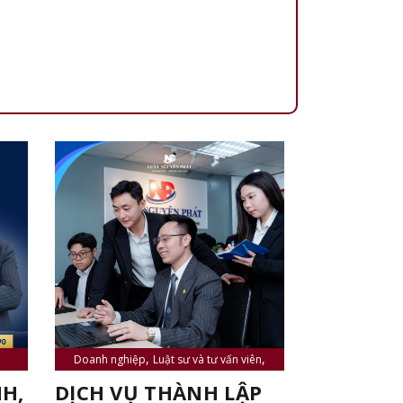
,
,
Doanh nghiệp
Luật sư và tư vấn viên
,
,
,
Sở hữu trí tuệ
Tin tức
Tư vấn đầu tư
H,
DỊCH VỤ THÀNH LẬP