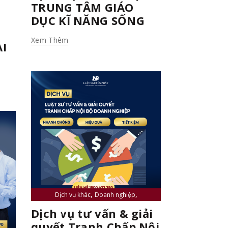
Tư vấn Thuế
TRUNG TÂM GIÁO
DỤC KĨ NĂNG SỐNG
Xem Thêm
I
,
,
Dịch vụ khác
Doanh nghiệp
,
,
Luật sư và tư vấn viên
Sở hữu trí tuệ
Dịch vụ tư vấn & giải
,
Tin tức
Tư vấn đầu tư
quyết Tranh Chấp Nội