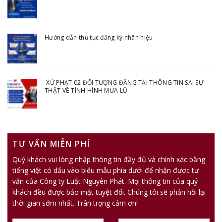
Hướng dẫn thủ tục đăng ký nhãn hiệu
XỬ PHẠT 02 ĐỐI TƯỢNG ĐĂNG TẢI THÔNG TIN SAI SỰ
THẬT VỀ TÌNH HÌNH MƯA LŨ
TƯ VẤN MIỄN PHÍ
Quý khách vui lòng nhập thông tin đầy đủ và chính xác bằng
tiếng việt có dấu vào biểu mẫu phía dưới để nhận được tư
vấn của Công ty Luật Nguyên Phát. Mọi thông tin của quý
khách đều được bảo mật tuyệt đối. Chúng tôi sẽ phản hồi lại
thời gian sớm nhất. Trân trọng cảm ơn!