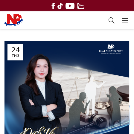
24
TH3