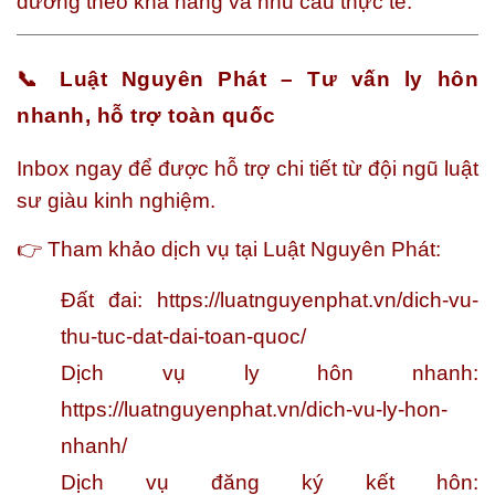
dưỡng theo khả năng và nhu cầu thực tế.
📞 Luật Nguyên Phát – Tư vấn ly hôn
nhanh, hỗ trợ toàn quốc
Inbox ngay để được hỗ trợ chi tiết từ đội ngũ luật
sư giàu kinh nghiệm.
👉 Tham khảo dịch vụ tại Luật Nguyên Phát:
Đất đai:
https://luatnguyenphat.vn/dich-vu-
thu-tuc-dat-dai-toan-quoc/
Dịch vụ ly hôn nhanh:
https://luatnguyenphat.vn/dich-vu-ly-hon-
nhanh/
Dịch vụ đăng ký kết hôn: