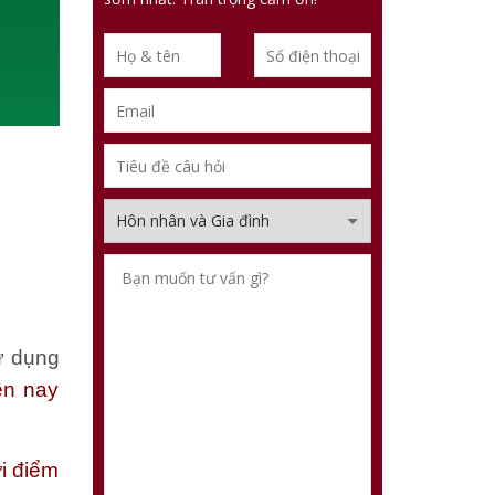
ử dụng
ền nay
i điểm