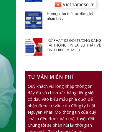
Vietnamese
▼
Hướng dẫn thủ tục đăng ký
nhãn hiệu
XỬ PHẠT 02 ĐỐI TƯỢNG ĐĂNG
TẢI THÔNG TIN SAI SỰ THẬT VỀ
TÌNH HÌNH MƯA LŨ
TƯ VẤN MIỄN PHÍ
Quý khách vui lòng nhập thông tin
đầy đủ và chính xác bằng tiếng việt
có dấu vào biểu mẫu phía dưới để
nhận được tư vấn của Công ty Luật
Nguyên Phát. Mọi thông tin của quý
khách đều được bảo mật tuyệt đối.
Chúng tôi sẽ phản hồi lại thời gian
sớm nhất. Trân trọng cảm ơn!