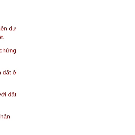
iện dự
t.
 chứng
h đất ở
ới đất
nhận