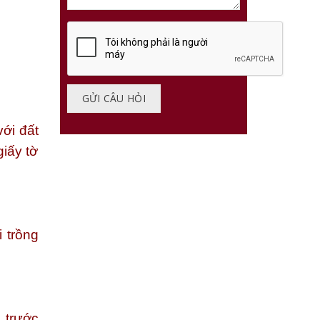
ới đất
iấy tờ
 trồng
 trước