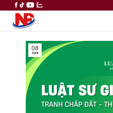
08
TH9