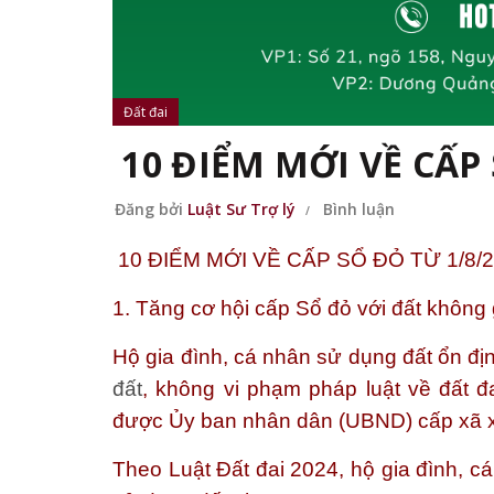
Đất đai
10 ĐIỂM MỚI VỀ CẤP 
Đăng bởi
Luật Sư Trợ lý
Bình luận
10 ĐIỂM MỚI VỀ CẤP SỔ ĐỎ TỪ 1/8/
1. Tăng cơ hội cấp Sổ đỏ với đất không 
Hộ gia đình, cá nhân sử dụng đất ổn đị
đất
, không vi phạm pháp luật về đất đ
được Ủy ban nhân dân (UBND) cấp xã x
Theo Luật Đất đai 2024, hộ gia đình, c