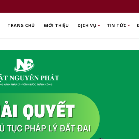
TRANG CHỦ
GIỚI THIỆU
DỊCH VỤ
TIN TỨC