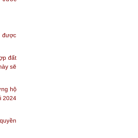
i được
ợp đất
này sẽ
ững hộ
i 2024
 quyền