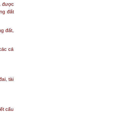
đã được
ng đất
g đất,
các cá
i, tài
ết cấu