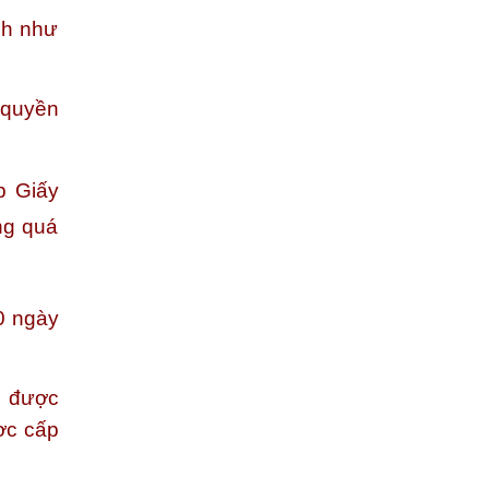
nh như
n quyền
p Giấy
ng quá
0 ngày
ị được
ợc cấp