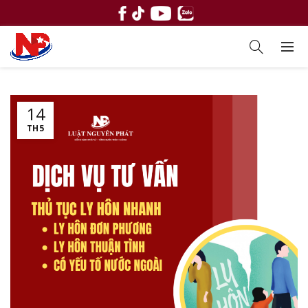
14
TH5