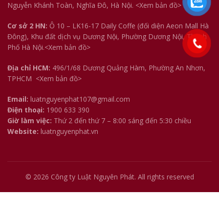
Nguyễn Khánh Toàn, Nghĩa Đô, Hà Nội.
<Xem bản đồ>
Cơ sở 2 HN:
Ô 10 – LK16-17 Daily Coffe (đối diện Aeon Mall Hà
Đông), Khu đất dịch vụ Dương Nội, Phường Dương Nội, Thành
Phố Hà Nội.<
Xem bản đồ
>
Địa chỉ HCM:
496/1/68 Dương Quảng Hàm, Phường An Nhơn,
TPHCM
<Xem bản đồ>
Email:
luatnguyenphat107@gmail.com
Điện thoại:
1900 633 390
Giờ làm việc:
Thứ 2 đến thứ 7 – 8:00 sáng đến 5:30 chiều
Website:
luatnguyenphat.vn
© 2026
Công ty Luật Nguyên Phát
. All rights reserved