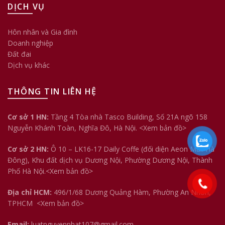
DỊCH VỤ
Hôn nhân và Gia đình
Doanh nghiệp
Đất đai
Dịch vụ khác
THÔNG TIN LIÊN HỆ
Cơ sở 1 HN:
Tầng 4 Tòa nhà Tasco Building, Số 21A ngõ 158
Nguyễn Khánh Toàn, Nghĩa Đô, Hà Nội.
<Xem bản đồ>
Cơ sở 2 HN:
Ô 10 – LK16-17 Daily Coffe (đối diện Aeon Mall Hà
Đông), Khu đất dịch vụ Dương Nội, Phường Dương Nội, Thành
Phố Hà Nội.<
Xem bản đồ
>
Địa chỉ HCM:
496/1/68 Dương Quảng Hàm, Phường An Nhơn,
TPHCM
<Xem bản đồ>
Email:
luatnguyenphat107@gmail.com