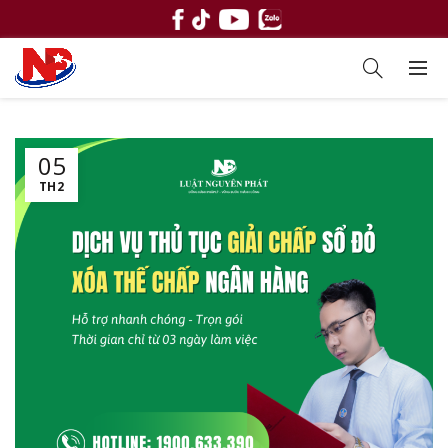
05
TH2