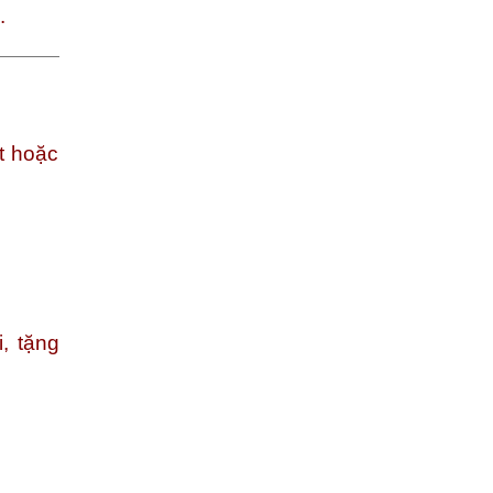
.
ất hoặc
, tặng