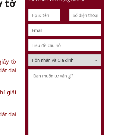
y tờ
iấy tờ
ất đai
í giải
ất đai