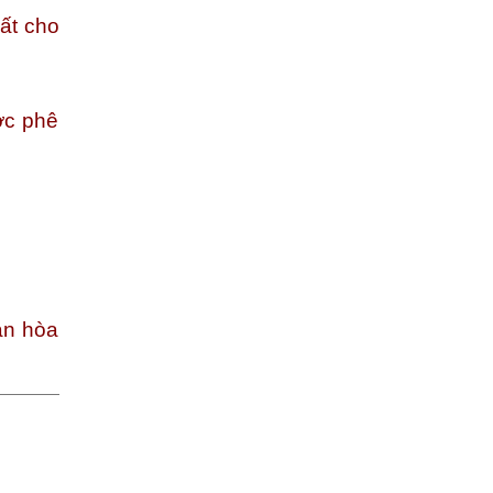
ất cho
ợc phê
ản hòa