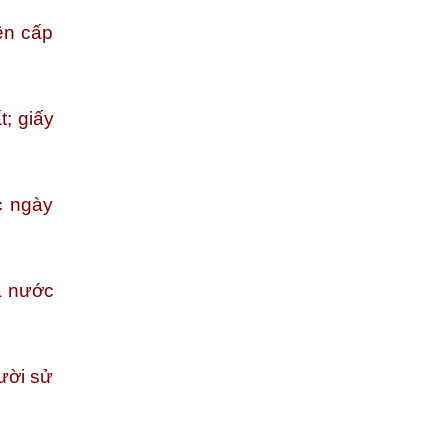
ền cấp
t; giấy
c ngày
hà nước
ười sử