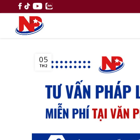
05
TH2