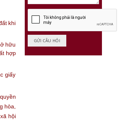
ất khi
sở hữu
đất hợp
c giấy
 quyền
g hòa,
xã hội