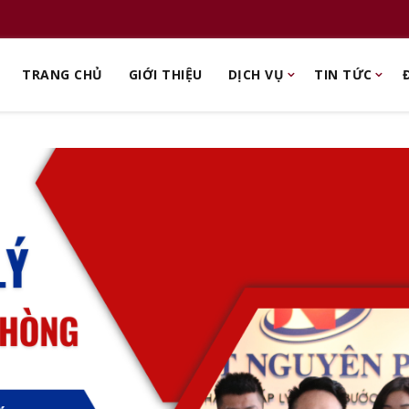
TRANG CHỦ
GIỚI THIỆU
DỊCH VỤ
TIN TỨC