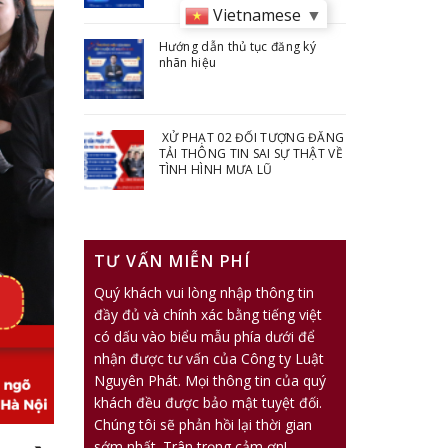
Vietnamese
▼
Hướng dẫn thủ tục đăng ký
nhãn hiệu
XỬ PHẠT 02 ĐỐI TƯỢNG ĐĂNG
TẢI THÔNG TIN SAI SỰ THẬT VỀ
TÌNH HÌNH MƯA LŨ
TƯ VẤN MIỄN PHÍ
Quý khách vui lòng nhập thông tin
đầy đủ và chính xác bằng tiếng việt
có dấu vào biểu mẫu phía dưới để
nhận được tư vấn của Công ty Luật
Nguyên Phát. Mọi thông tin của quý
khách đều được bảo mật tuyệt đối.
Chúng tôi sẽ phản hồi lại thời gian
sớm nhất. Trân trọng cảm ơn!