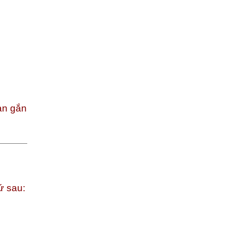
ản gắn
ứ sau: