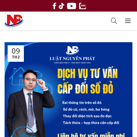
09
TH2