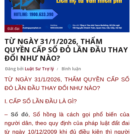
Đất đai
TỪ NGÀY 31/1/2026, THẨM
QUYỀN CẤP SỔ ĐỎ LẦN ĐẦU THAY
ĐỔI NHƯ NÀO?
Đăng bởi
Luật Sư Trợ lý
Bình luận
TỪ NGÀY 31/1/2026, THẨM QUYỀN CẤP SỔ
ĐỎ LẦN ĐẦU THAY ĐỔI NHƯ NÀO?
I. CẤP SỔ LẦN ĐẦU LÀ GÌ?
–
Sổ đỏ
, Sổ hồng là cách gọi phổ biến của
người dân, theo quy định của pháp luật đất đai
từ ngày 10/12/2009 khi đủ điều kiện thì người