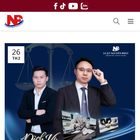
26
TH2