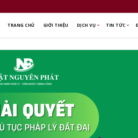
TRANG CHỦ
GIỚI THIỆU
DỊCH VỤ
TIN TỨC