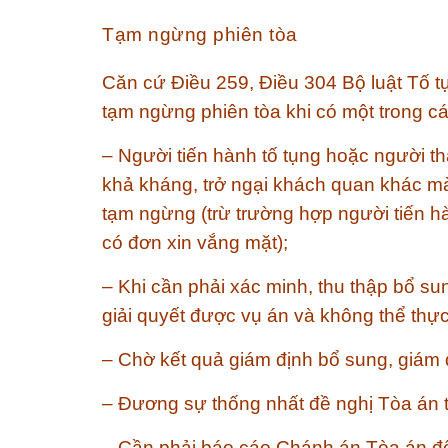
Tạm ngừng phiên tòa
Căn cứ Điều 259, Điều 304 Bộ luật Tố t
tạm ngừng phiên tòa khi có một trong c
– Người tiến hành tố tụng hoặc người th
khả kháng, trở ngại khách quan khác mà 
tạm ngừng (trừ trường hợp người tiến hà
có đơn xin vắng mặt);
– Khi cần phải xác minh, thu thập bổ su
giải quyết được vụ án và không thể thực
– Chờ kết quả giám định bổ sung, giám đ
– Đương sự thống nhất đề nghị Tòa án t
– Cần phải báo cáo Chánh án Tòa án để