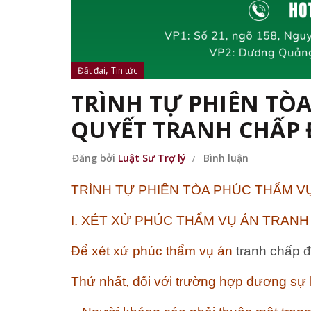
,
Đất đai
Tin tức
TRÌNH TỰ PHIÊN TÒA
QUYẾT TRANH CHẤP 
Đăng bởi
Luật Sư Trợ lý
Bình luận
TRÌNH TỰ PHIÊN TÒA PHÚC THẨM VỤ
I. XÉT XỬ PHÚC THẨM VỤ ÁN TRANH
Để xét xử phúc thẩm vụ án
tranh chấp đ
Thứ nhất, đối với trường hợp đương sự