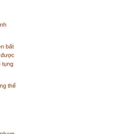
ịnh
ện bất
a được
ố tụng
ông thể
y phạm