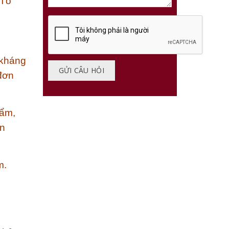
 Tố
 kháng
 đơn
hẩm,
ận
m.