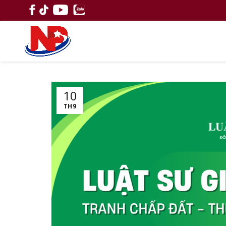
10
TH9