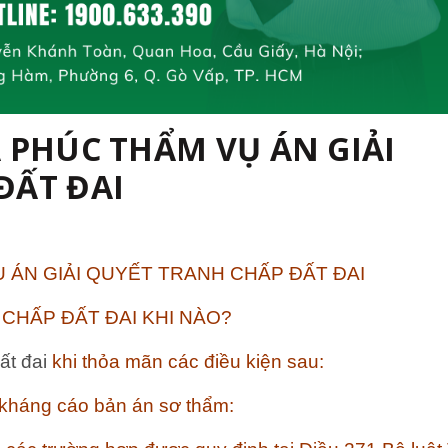
 PHÚC THẨM VỤ ÁN GIẢI
ĐẤT ĐAI
 ÁN GIẢI QUYẾT TRANH CHẤP ĐẤT ĐAI
 CHẤP ĐẤT ĐAI KHI NÀO?
ất đai
khi thỏa mãn các điều kiện sau:
 kháng cáo bản án sơ thẩm: