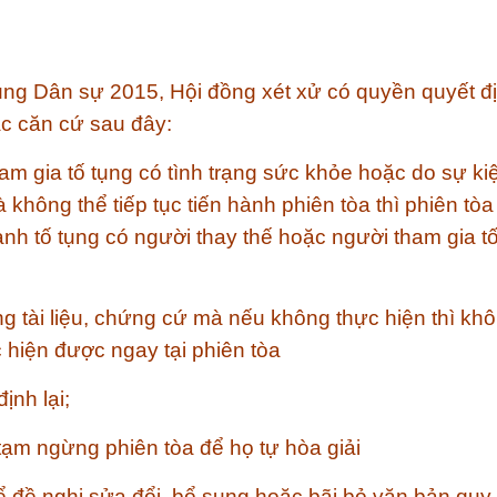
ụng Dân sự 2015, Hội đồng xét xử có quyền quyết đ
ác căn cứ sau đây:
am gia tố tụng có tình trạng sức khỏe hoặc do sự ki
không thể tiếp tục tiến hành phiên tòa thì phiên tò
nh tố tụng có người thay thế hoặc người tham gia t
ng tài liệu, chứng cứ mà nếu không thực hiện thì kh
 hiện được ngay tại phiên tòa
ịnh lại;
ạm ngừng phiên tòa để họ tự hòa giải
 đề nghị sửa đổi, bổ sung hoặc bãi bỏ văn bản qu