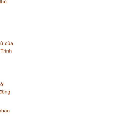
thủ
xử của
 Trình
ời
 đồng
 phân