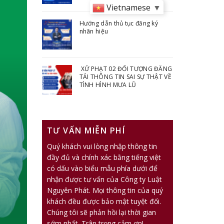
Vietnamese
▼
Hướng dẫn thủ tục đăng ký
nhãn hiệu
XỬ PHẠT 02 ĐỐI TƯỢNG ĐĂNG
TẢI THÔNG TIN SAI SỰ THẬT VỀ
TÌNH HÌNH MƯA LŨ
TƯ VẤN MIỄN PHÍ
Quý khách vui lòng nhập thông tin
đầy đủ và chính xác bằng tiếng việt
có dấu vào biểu mẫu phía dưới để
nhận được tư vấn của Công ty Luật
Nguyên Phát. Mọi thông tin của quý
khách đều được bảo mật tuyệt đối.
Chúng tôi sẽ phản hồi lại thời gian
sớm nhất. Trân trọng cảm ơn!