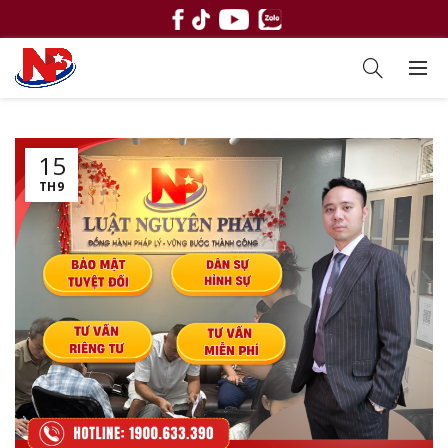
15
TH9