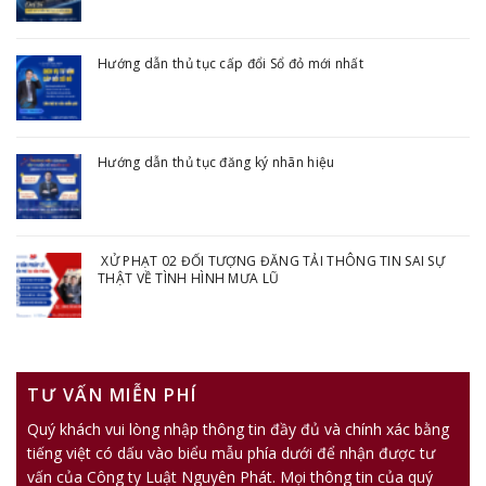
Hướng dẫn thủ tục cấp đổi Sổ đỏ mới nhất
Hướng dẫn thủ tục đăng ký nhãn hiệu
XỬ PHẠT 02 ĐỐI TƯỢNG ĐĂNG TẢI THÔNG TIN SAI SỰ
THẬT VỀ TÌNH HÌNH MƯA LŨ
TƯ VẤN MIỄN PHÍ
Quý khách vui lòng nhập thông tin đầy đủ và chính xác bằng
tiếng việt có dấu vào biểu mẫu phía dưới để nhận được tư
vấn của Công ty Luật Nguyên Phát. Mọi thông tin của quý