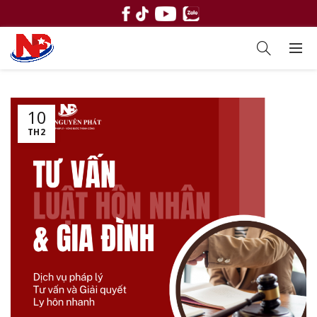
10
TH2