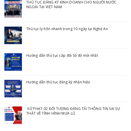
THỦ TỤC ĐĂNG KÝ KINH DOANH CHO NGƯỜI NƯỚC
NGOÀI TẠI VIỆT NAM
Thủ tục ly hôn nhanh trong 10 ngày tại Nghệ An
Hướng dẫn thủ tục cấp đổi Sổ đỏ mới nhất
Hướng dẫn thủ tục đăng ký nhãn hiệu
XỬ PHẠT 02 ĐỐI TƯỢNG ĐĂNG TẢI THÔNG TIN SAI SỰ
THẬT VỀ TÌNH HÌNH MƯA LŨ