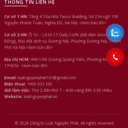
THÔNG TIN LIÊN HỆ
Cơ sở 1 HN:
Tầng 4 Tòa nhà Tasco Building, Số 21A ngõ 158
Nguyễn Khánh Toàn, Nghĩa Đô, Hà Nội.
<Xem bản đồ>
Cơ sở 2 HN:
Ô 10 – LK16-17 Daily Coffe (đối diện Aeon Mall Hà
Đông), Khu đất dịch vụ Dương Nội, Phường Dương Nội, Thành
Phố Hà Nội.<
Xem bản đồ
>
Địa chỉ HCM:
496/1/68 Dương Quảng Hàm, Phường An Nhơn,
TPHCM
<Xem bản đồ>
Email:
luatnguyenphat107@gmail.com
Điện thoại:
1900 633 390
Giờ làm việc:
Thứ 2 đến thứ 7 – 8:00 sáng đến 5:30 chiều
Website:
luatnguyenphat.vn
© 2026
Công ty Luật Nguyên Phát
. All rights reserved