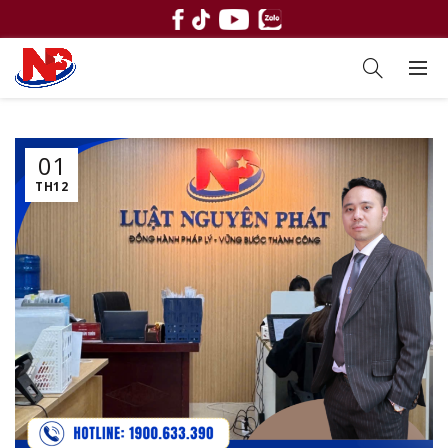
01
TH12