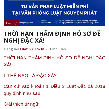
Hình sự
THỜI HẠN THẨM ĐỊNH HỒ SƠ ĐỀ
NGHỊ ĐẶC XÁ!
Đăng bởi
Luật Sư Trợ lý
Bình luận
THỜI HẠN THẨM ĐỊNH HỒ SƠ ĐỀ NGHỊ ĐẶC
XÁ!
I. THẾ NÀO LÀ ĐẶC XÁ?
Căn cứ vào khoản 1 Điều 3 Luật Đặc xá 2018
quy định như sau:
Giải thích từ ngữ