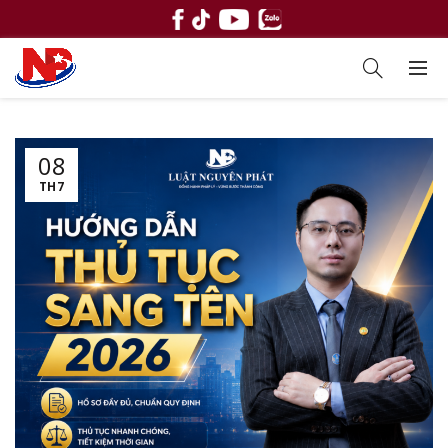
08
TH7