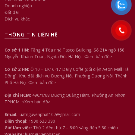
Doanh nghiệp
Đất đai
Dịch vụ khác
THÔNG TIN LIÊN HỆ
Cơ sở 1 HN:
Tầng 4 Tòa nhà Tasco Building, Số 21A ngõ 158
Nguyễn Khánh Toàn, Nghĩa Đô, Hà Nội.
<Xem bản đồ>
Cơ sở 2 HN:
Ô 10 – LK16-17 Daily Coffe (đối diện Aeon Mall Hà
Đông), Khu đất dịch vụ Dương Nội, Phường Dương Nội, Thành
Phố Hà Nội.<
Xem bản đồ
>
Địa chỉ HCM:
496/1/68 Dương Quảng Hàm, Phường An Nhơn,
TPHCM
<Xem bản đồ>
Email:
luatnguyenphat107@gmail.com
Điện thoại:
1900 633 390
Giờ làm việc:
Thứ 2 đến thứ 7 – 8:00 sáng đến 5:30 chiều
Website:
luatnguyenphat.vn