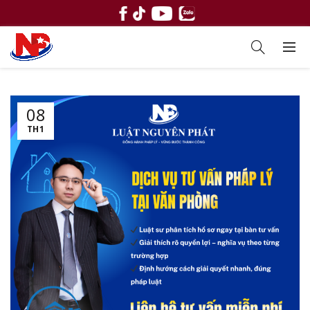
08
TH1