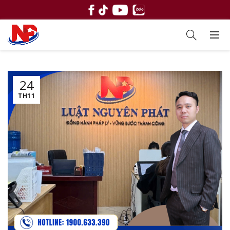
24
TH11