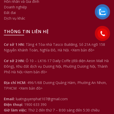
Hôn nhân và Gia đình
Doanh nghiệp
Đất đai
Dịch vụ khác
THÔNG TIN LIÊN HỆ
Cơ sở 1 HN:
Tầng 4 Tòa nhà Tasco Building, Số 21A ngõ 158
Nguyễn Khánh Toàn, Nghĩa Đô, Hà Nội.
<Xem bản đồ>
Cơ sở 2 HN:
Ô 10 – LK16-17 Daily Coffe (đối diện Aeon Mall Hà
Đông), Khu đất dịch vụ Dương Nội, Phường Dương Nội, Thành
Phố Hà Nội.<
Xem bản đồ
>
Địa chỉ HCM:
496/1/68 Dương Quảng Hàm, Phường An Nhơn,
TPHCM
<Xem bản đồ>
Email:
luatnguyenphat107@gmail.com
Điện thoại:
1900 633 390
Giờ làm việc:
Thứ 2 đến thứ 7 – 8:00 sáng đến 5:30 chiều