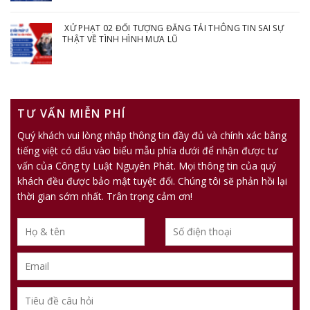
XỬ PHẠT 02 ĐỐI TƯỢNG ĐĂNG TẢI THÔNG TIN SAI SỰ
THẬT VỀ TÌNH HÌNH MƯA LŨ
TƯ VẤN MIỄN PHÍ
Quý khách vui lòng nhập thông tin đầy đủ và chính xác bằng
tiếng việt có dấu vào biểu mẫu phía dưới để nhận được tư
vấn của Công ty Luật Nguyên Phát. Mọi thông tin của quý
khách đều được bảo mật tuyệt đối. Chúng tôi sẽ phản hồi lại
thời gian sớm nhất. Trân trọng cảm ơn!