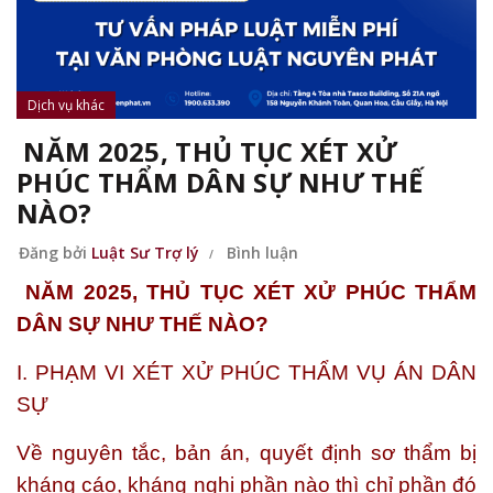
Dịch vụ khác
NĂM 2025, THỦ TỤC XÉT XỬ
PHÚC THẨM DÂN SỰ NHƯ THẾ
NÀO?
Đăng bởi
Luật Sư Trợ lý
Bình luận
NĂM 2025, THỦ TỤC XÉT XỬ PHÚC THẨM
DÂN SỰ NHƯ THẾ NÀO?
I. PHẠM VI XÉT XỬ PHÚC THẨM VỤ ÁN DÂN
SỰ
Về nguyên tắc, bản án, quyết định sơ thẩm bị
kháng cáo, kháng nghị phần nào thì chỉ phần đó