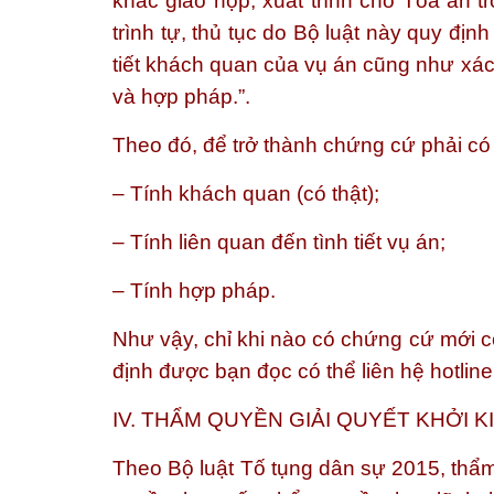
khác giao nộp, xuất trình cho Tòa án t
trình tự, thủ tục do Bộ luật này quy đị
tiết khách quan của vụ án cũng như xá
và hợp pháp.”.
Theo đó, để trở thành chứng cứ phải có 
– Tính khách quan (có thật);
– Tính liên quan đến tình tiết vụ án;
– Tính hợp pháp.
Như vậy, chỉ khi nào có chứng cứ mới 
định được bạn đọc có thể liên hệ hotlin
IV. THẨM QUYỀN GIẢI QUYẾT KHỞI 
Theo Bộ luật Tố tụng dân sự 2015, thẩ