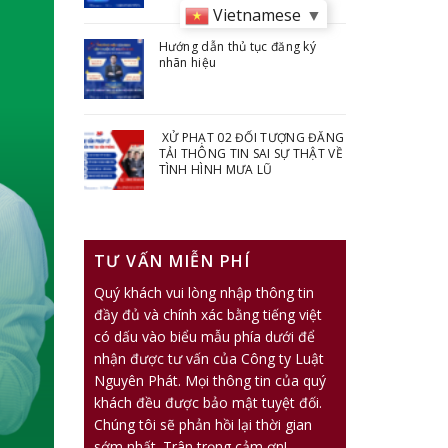
Vietnamese
▼
Hướng dẫn thủ tục đăng ký
nhãn hiệu
XỬ PHẠT 02 ĐỐI TƯỢNG ĐĂNG
TẢI THÔNG TIN SAI SỰ THẬT VỀ
TÌNH HÌNH MƯA LŨ
TƯ VẤN MIỄN PHÍ
Quý khách vui lòng nhập thông tin
đầy đủ và chính xác bằng tiếng việt
có dấu vào biểu mẫu phía dưới để
nhận được tư vấn của Công ty Luật
Nguyên Phát. Mọi thông tin của quý
khách đều được bảo mật tuyệt đối.
Chúng tôi sẽ phản hồi lại thời gian
sớm nhất. Trân trọng cảm ơn!