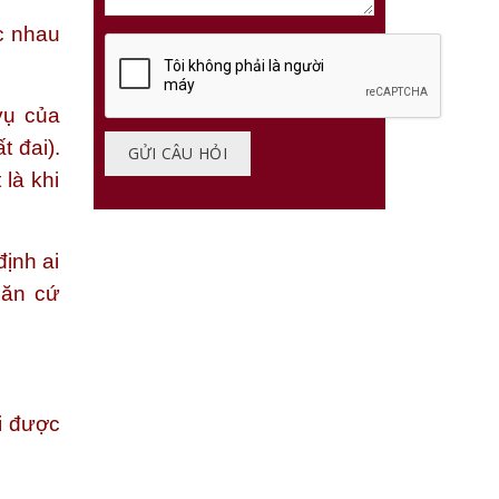
ác nhau
vụ của
t đai).
 là khi
định ai
căn cứ
i được