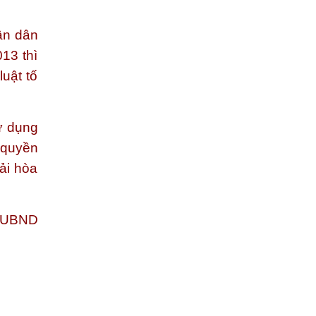
ân dân
13 thì
uật tố
ử dụng
 quyền
ải hòa
i UBND