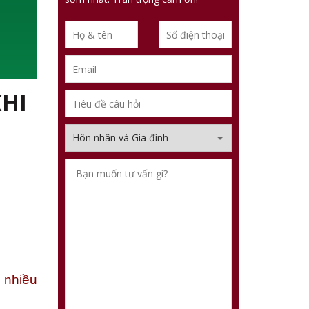
KHI
 nhiều