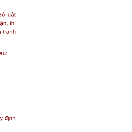
ộ luật
n, thị
a tranh
au:
y định