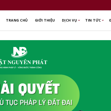
TRANG CHỦ
GIỚI THIỆU
DỊCH VỤ
TIN TỨC