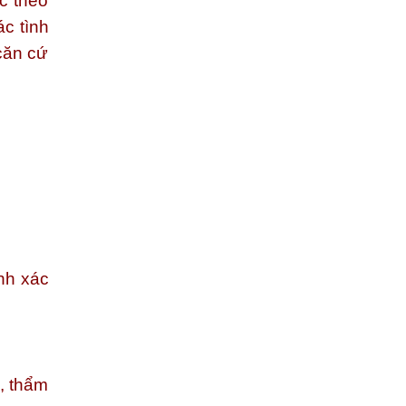
c theo
ác tình
căn cứ
nh xác
, thẩm