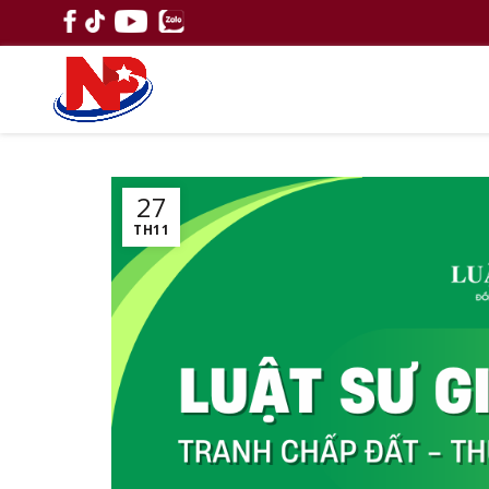
27
TH11