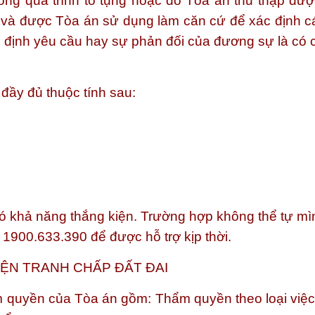
rong quá trình tố tụng hoặc do Tòa án thu thập đượ
nh và được Tòa án sử dụng làm căn cứ để xác định c
c định yêu cầu hay sự phản đối của đương sự là có 
đầy đủ thuộc tính sau:
có khả năng thắng kiện. Trường hợp không thể tự mì
e 1900.633.390 để được hỗ trợ kịp thời.
KIỆN TRANH CHẤP ĐẤT ĐAI
m quyền của Tòa án gồm: Thẩm quyền theo loại việc