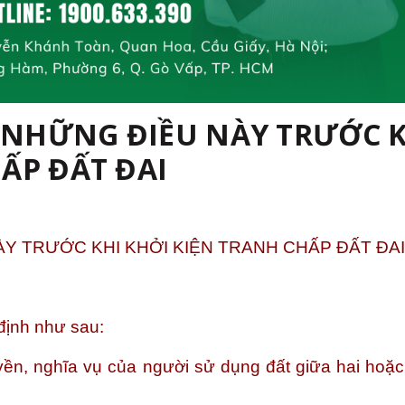
T NHỮNG ĐIỀU NÀY TRƯỚC 
ẤP ĐẤT ĐAI
ÀY TRƯỚC KHI KHỞI KIỆN TRANH CHẤP ĐẤT ĐAI
I
định như sau:
uyền, nghĩa vụ của người sử dụng đất giữa hai hoặc