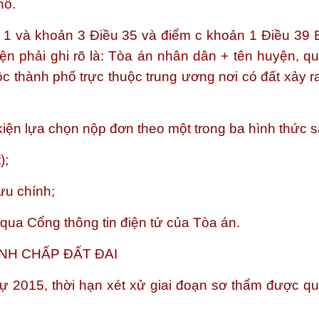
hổ.
1 và khoản 3 Điều 35 và điểm c khoản 1 Điều 39 B
ện phải ghi rõ là: Tòa án nhân dân + tên huyện, quậ
ộc thành phố trực thuộc trung ương nơi có đất xảy r
kiện lựa chọn nộp đơn theo một trong ba hình thức s
);
ưu chính;
 qua Cổng thông tin điện tử của Tòa án.
ANH CHẤP ĐẤT ĐAI
ự 2015, thời hạn xét xử giai đoạn sơ thẩm được qu