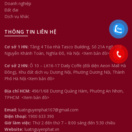
Doanh nghiệp
Đất đai
Dịch vụ khác
THÔNG TIN LIÊN HỆ
Cơ sở 1 HN:
Tầng 4 Tòa nhà Tasco Building, Số 21A ngõ 158
Nguyễn Khánh Toàn, Nghĩa Đô, Hà Nội.
<Xem bản đồ>
Cơ sở 2 HN:
Ô 10 – LK16-17 Daily Coffe (đối diện Aeon Mall Hà
Đông), Khu đất dịch vụ Dương Nội, Phường Dương Nội, Thành
Phố Hà Nội.<
Xem bản đồ
>
Địa chỉ HCM:
496/1/68 Dương Quảng Hàm, Phường An Nhơn,
TPHCM
<Xem bản đồ>
Email:
luatnguyenphat107@gmail.com
Điện thoại:
1900 633 390
Giờ làm việc:
Thứ 2 đến thứ 7 – 8:00 sáng đến 5:30 chiều
Website:
luatnguyenphat.vn