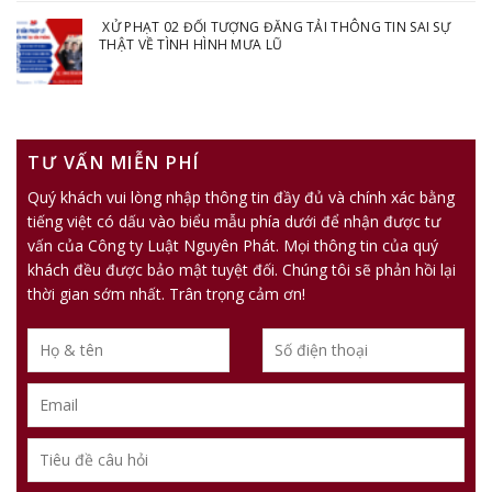
XỬ PHẠT 02 ĐỐI TƯỢNG ĐĂNG TẢI THÔNG TIN SAI SỰ
THẬT VỀ TÌNH HÌNH MƯA LŨ
TƯ VẤN MIỄN PHÍ
Quý khách vui lòng nhập thông tin đầy đủ và chính xác bằng
tiếng việt có dấu vào biểu mẫu phía dưới để nhận được tư
vấn của Công ty Luật Nguyên Phát. Mọi thông tin của quý
khách đều được bảo mật tuyệt đối. Chúng tôi sẽ phản hồi lại
thời gian sớm nhất. Trân trọng cảm ơn!