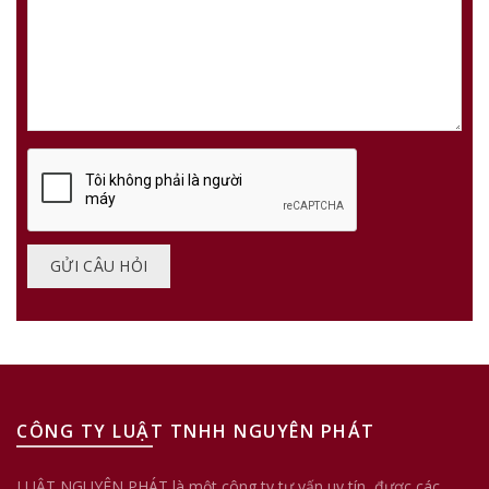
CÔNG TY LUẬT TNHH NGUYÊN PHÁT
LUẬT NGUYÊN PHÁT là một công ty tư vấn uy tín, được các