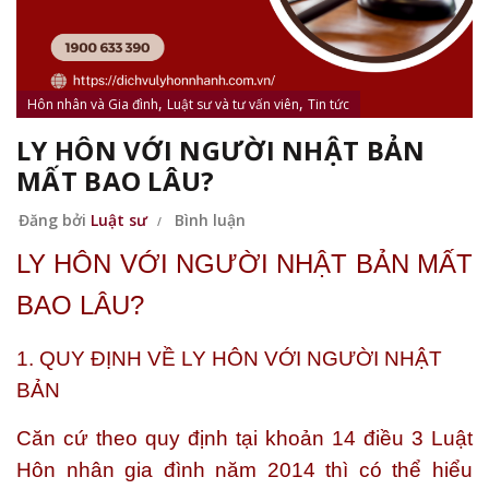
,
,
Hôn nhân và Gia đình
Luật sư và tư vấn viên
Tin tức
LY HÔN VỚI NGƯỜI NHẬT BẢN
MẤT BAO LÂU?
Đăng bởi
Luật sư
Bình luận
LY HÔN VỚI NGƯỜI NHẬT BẢN MẤT
BAO LÂU?
1. QUY ĐỊNH VỀ LY HÔN VỚI NGƯỜI NHẬT
BẢN
Căn cứ theo quy định tại khoản 14 điều 3 Luật
Hôn nhân gia đình năm 2014 thì có thể hiểu