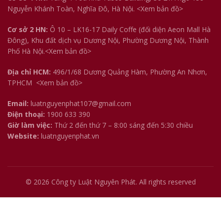
Nguyễn Khánh Toàn, Nghĩa Đô, Hà Nội.
<Xem bản đồ>
Cơ sở 2 HN:
Ô 10 – LK16-17 Daily Coffe (đối diện Aeon Mall Hà
Đông), Khu đất dịch vụ Dương Nội, Phường Dương Nội, Thành
Phố Hà Nội.<
Xem bản đồ
>
Địa chỉ HCM:
496/1/68 Dương Quảng Hàm, Phường An Nhơn,
TPHCM
<Xem bản đồ>
Email:
luatnguyenphat107@gmail.com
Điện thoại:
1900 633 390
Giờ làm việc:
Thứ 2 đến thứ 7 – 8:00 sáng đến 5:30 chiều
Website:
luatnguyenphat.vn
© 2026
Công ty Luật Nguyên Phát
. All rights reserved