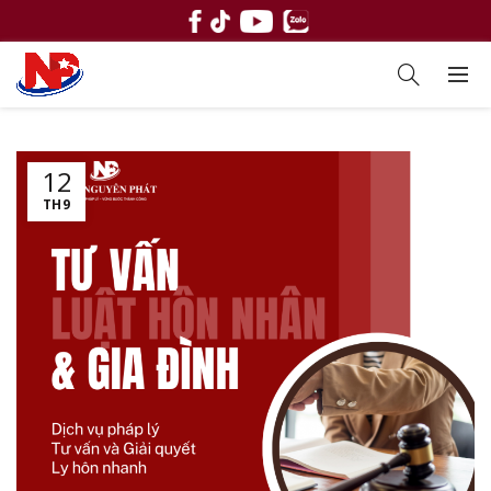
12
TH9