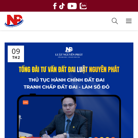
09
TH2