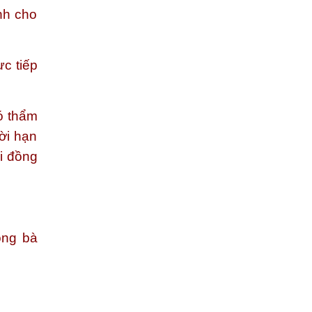
nh cho
ực tiếp
ó thẩm
ời hạn
i đồng
ông bà