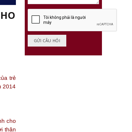
CHO
ủa trẻ
h 2014
nh cho
i thân