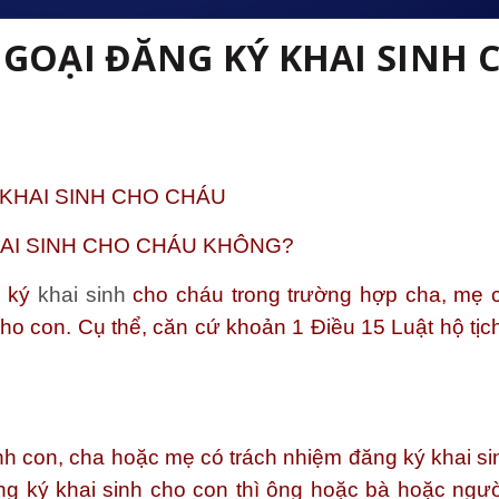
NGOẠI ĐĂNG KÝ KHAI SINH 
 KHAI SINH CHO CHÁU
HAI SINH CHO CHÁU KHÔNG?
g ký
khai sinh
cho cháu trong trường hợp cha, mẹ c
cho con. Cụ thể, căn cứ khoản 1 Điều 15 Luật hộ tịc
inh con, cha hoặc mẹ có trách nhiệm đăng ký khai si
g ký khai sinh cho con thì ông hoặc bà hoặc ngườ