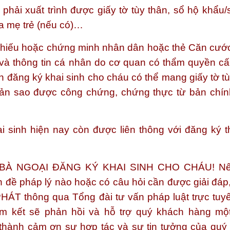
 phải xuất trình được giấy tờ tùy thân, sổ hộ khẩu/
a mẹ trẻ (nếu có)…
hộ chiếu hoặc chứng minh nhân dân hoặc thẻ Căn cướ
và thông tin cá nhân do cơ quan có thẩm quyền cấ
ến đăng ký khai sinh cho cháu có thể mang giấy tờ t
bản sao được công chứng, chứng thực từ bản chín
hai sinh hiện nay còn được liên thông với đăng ký 
 BÀ NGOẠI ĐĂNG KÝ KHAI SINH CHO CHÁU!
Nế
n đề pháp lý nào hoặc có câu hỏi cần được giải đáp
PHÁT
thông qua Tổng đài tư vấn pháp luật trực tuy
am kết sẽ phản hồi và hỗ trợ quý khách hàng mộ
thành cảm ơn sự hợp tác và sự tin tưởng của quý