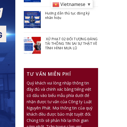
Vietnamese
▼
Hướng dẫn thủ tục đăng ký
nhãn hiệu
XỬ PHẠT 02 ĐỐI TƯỢNG ĐĂNG
TẢI THÔNG TIN SAI SỰ THẬT VỀ
TÌNH HÌNH MƯA LŨ
TƯ VẤN MIỄN PHÍ
Quý khách vui lòng nhập thông tin
đầy đủ và chính xác bằng tiếng việt
có dấu vào biểu mẫu phía dưới để
nhận được tư vấn của Công ty Luật
Nguyên Phát. Mọi thông tin của quý
khách đều được bảo mật tuyệt đối.
Chúng tôi sẽ phản hồi lại thời gian
sớm nhất. Trân trọng cảm ơn!