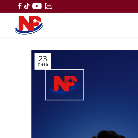
23
TH10