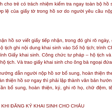
h cho trẻ có trách nhiệm kiểm tra ngay toàn bộ hồ s
hợp lệ của giấy tờ trong hồ sơ do người yêu cầu nộp
n hồ sơ viết giấy tiếp nhận, trong đó ghi rõ ngày, 
tịch ghi nội dung khai sinh vào Sổ hộ tịch; trình C
nh Giấy khai sinh. Công chức tư pháp – hộ tịch và
hộ tịch. Và trao giấy khai sinh cho ông bà ngoại đứa 
 hướng dẫn người nộp hồ sơ bổ sung, hoàn thiện th
àn thiện hồ sơ ngay thì phải lập thành văn bản hướn
 cần bổ sung, hoàn thiện, ký, ghi rõ họ, chữ đệm, t
I KHI ĐĂNG KÝ KHAI SINH CHO CHÁU