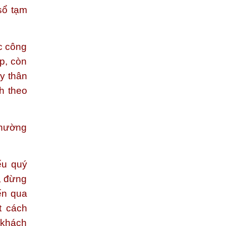
sổ tạm
c công
p, còn
ùy thân
h theo
thường
u quý
, đừng
ến qua
t cách
 khách