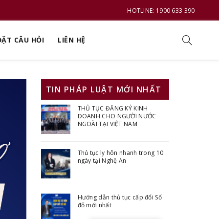
HOTLINE: 1900 633 390
ĐẶT CÂU HỎI
LIÊN HỆ
TIN PHÁP LUẬT MỚI NHẤT
THỦ TỤC ĐĂNG KÝ KINH
DOANH CHO NGƯỜI NƯỚC
NGOÀI TẠI VIỆT NAM
Thủ tục ly hôn nhanh trong 10
ngày tại Nghệ An
Hướng dẫn thủ tục cấp đổi Sổ
đỏ mới nhất