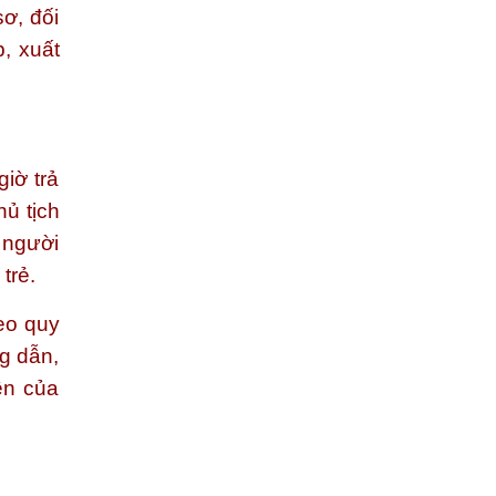
ơ, đối
, xuất
giờ trả
hủ tịch
 người
trẻ.
eo quy
g dẫn,
ên của