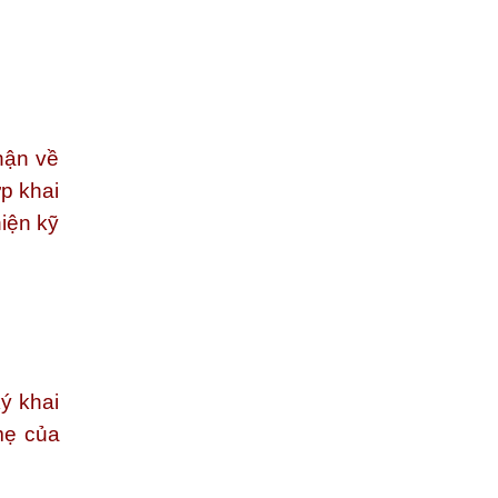
hận về
p khai
iện kỹ
ý khai
mẹ của