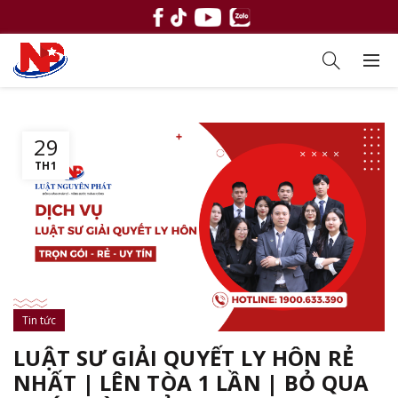
29
TH1
Tin tức
LUẬT SƯ GIẢI QUYẾT LY HÔN RẺ
NHẤT | LÊN TÒA 1 LẦN | BỎ QUA