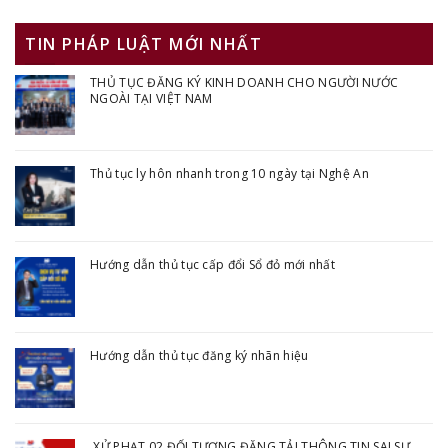
TIN PHÁP LUẬT MỚI NHẤT
THỦ TỤC ĐĂNG KÝ KINH DOANH CHO NGƯỜI NƯỚC
NGOÀI TẠI VIỆT NAM
Thủ tục ly hôn nhanh trong 10 ngày tại Nghệ An
Hướng dẫn thủ tục cấp đổi Sổ đỏ mới nhất
Hướng dẫn thủ tục đăng ký nhãn hiệu
XỬ PHẠT 02 ĐỐI TƯỢNG ĐĂNG TẢI THÔNG TIN SAI SỰ