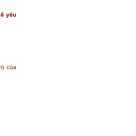
để yêu
rú của