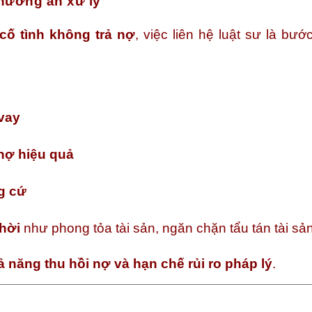
phương án xử lý
cố tình không trả nợ
, việc liên hệ luật sư là bư
 vay
nợ hiệu quả
g cứ
hời
như phong tỏa tài sản, ngăn chặn tẩu tán tài sả
ả năng thu hồi nợ và hạn chế rủi ro pháp lý
.