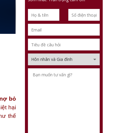
 nợ bỏ
iệt hại
như thế