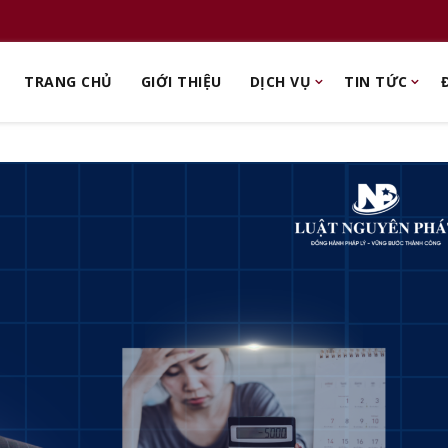
TRANG CHỦ
GIỚI THIỆU
DỊCH VỤ
TIN TỨC