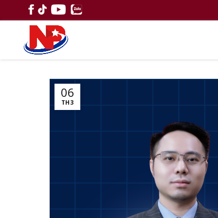
06
TH3