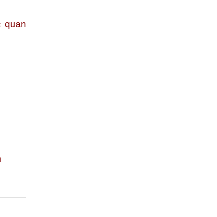
ớc quan
n