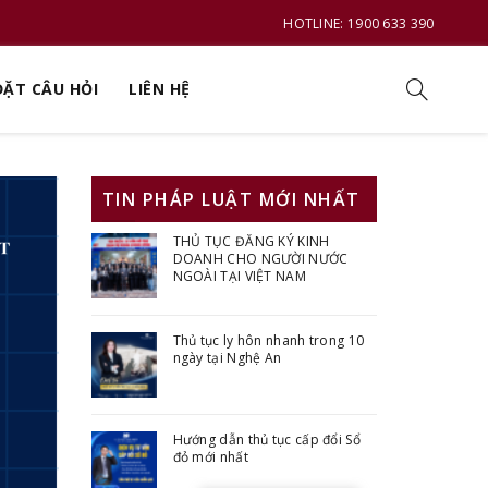
HOTLINE: 1900 633 390
ĐẶT CÂU HỎI
LIÊN HỆ
TIN PHÁP LUẬT MỚI NHẤT
THỦ TỤC ĐĂNG KÝ KINH
DOANH CHO NGƯỜI NƯỚC
NGOÀI TẠI VIỆT NAM
Thủ tục ly hôn nhanh trong 10
ngày tại Nghệ An
Hướng dẫn thủ tục cấp đổi Sổ
đỏ mới nhất