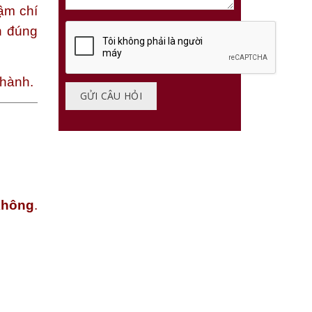
ậm chí
ện đúng
 hành.
không
.