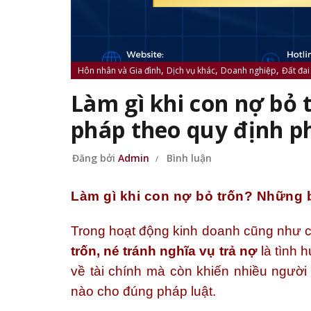
,
,
,
Hôn nhân và Gia đình
Dịch vụ khác
Doanh nghiệp
Đất đai
Làm gì khi con nợ bỏ
pháp theo quy định p
Đăng bởi
Admin
Bình luận
Làm gì khi con nợ bỏ trốn? Những 
Trong hoạt động kinh doanh cũng như c
trốn, né tránh nghĩa vụ trả nợ
là tình 
về tài chính mà còn khiến nhiều người r
nào cho đúng pháp luật.