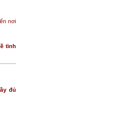
ển nơi
ề tình
đầy đủ