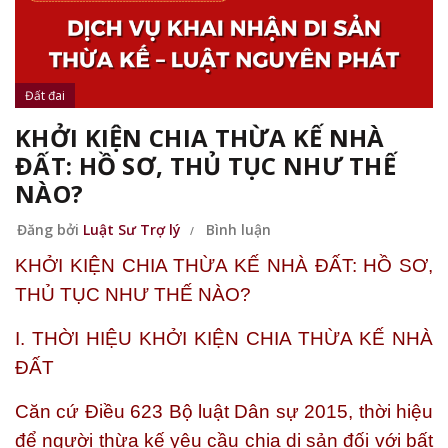
Đất đai
KHỞI KIỆN CHIA THỪA KẾ NHÀ
ĐẤT: HỒ SƠ, THỦ TỤC NHƯ THẾ
NÀO?
Đăng bởi
Luật Sư Trợ lý
Bình luận
KHỞI KIỆN CHIA THỪA KẾ NHÀ ĐẤT: HỒ SƠ,
THỦ TỤC NHƯ THẾ NÀO?
I. THỜI HIỆU KHỞI KIỆN CHIA THỪA KẾ NHÀ
ĐẤT
Căn cứ Điều 623 Bộ luật Dân sự 2015,
thời hiệu
để người thừa kế yêu cầu chia di sản đối với bất