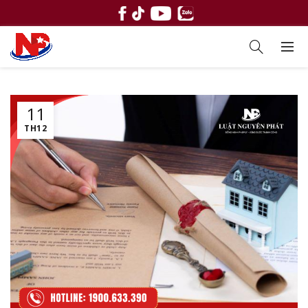
11
TH12