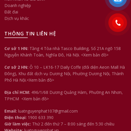
Doanh nghiệp
Đất đai
Dịch vụ khác
THÔNG TIN LIÊN HỆ
Cơ sở 1 HN:
Tầng 4 Tòa nhà Tasco Building, Số 21A ngõ 158
Nguyễn Khánh Toàn, Nghĩa Đô, Hà Nội.
<Xem bản đồ>
Cơ sở 2 HN:
Ô 10 – LK16-17 Daily Coffe (đối diện Aeon Mall Hà
Đông), Khu đất dịch vụ Dương Nội, Phường Dương Nội, Thành
Phố Hà Nội.<
Xem bản đồ
>
Địa chỉ HCM:
496/1/68 Dương Quảng Hàm, Phường An Nhơn,
TPHCM
<Xem bản đồ>
Email:
luatnguyenphat107@gmail.com
Điện thoại:
1900 633 390
Giờ làm việc:
Thứ 2 đến thứ 7 – 8:00 sáng đến 5:30 chiều
Website:
luatnguyenphat.vn