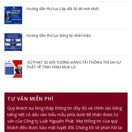
Hướng dẫn thủ tục cấp đổi Sổ đỏ mới nhất
Hướng dẫn thủ tục đăng ký nhãn hiệu
XỬ PHẠT 02 ĐỐI TƯỢNG ĐĂNG TẢI THÔNG TIN SAI SỰ
THẬT VỀ TÌNH HÌNH MƯA LŨ
TƯ VẤN MIỄN PHÍ
Quý khách vui lòng nhập thông tin đầy đủ và chính xác bằng
tiếng việt có dấu vào biểu mẫu phía dưới để nhận được tư
vấn của Công ty Luật Nguyên Phát. Mọi thông tin của quý
khách đều được bảo mật tuyệt đối. Chúng tôi sẽ phản hồi lại