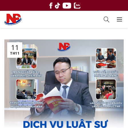
11
TH11