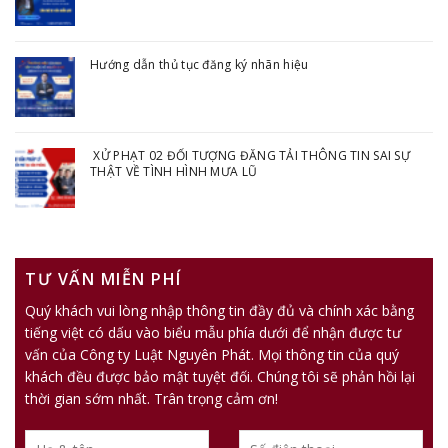
Hướng dẫn thủ tục đăng ký nhãn hiệu
XỬ PHẠT 02 ĐỐI TƯỢNG ĐĂNG TẢI THÔNG TIN SAI SỰ
THẬT VỀ TÌNH HÌNH MƯA LŨ
TƯ VẤN MIỄN PHÍ
Quý khách vui lòng nhập thông tin đầy đủ và chính xác bằng
tiếng việt có dấu vào biểu mẫu phía dưới để nhận được tư
vấn của Công ty Luật Nguyên Phát. Mọi thông tin của quý
khách đều được bảo mật tuyệt đối. Chúng tôi sẽ phản hồi lại
thời gian sớm nhất. Trân trọng cảm ơn!