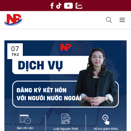
07
TH2