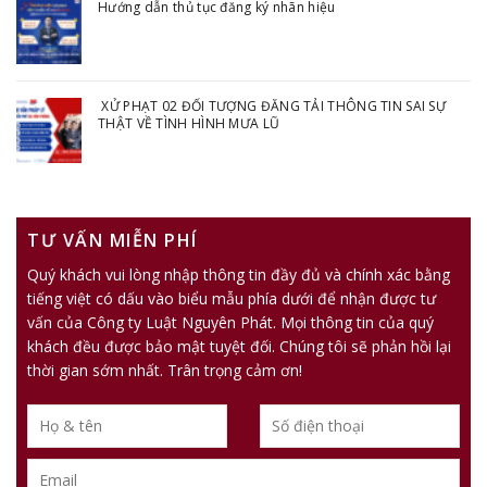
Hướng dẫn thủ tục đăng ký nhãn hiệu
XỬ PHẠT 02 ĐỐI TƯỢNG ĐĂNG TẢI THÔNG TIN SAI SỰ
THẬT VỀ TÌNH HÌNH MƯA LŨ
TƯ VẤN MIỄN PHÍ
Quý khách vui lòng nhập thông tin đầy đủ và chính xác bằng
tiếng việt có dấu vào biểu mẫu phía dưới để nhận được tư
vấn của Công ty Luật Nguyên Phát. Mọi thông tin của quý
khách đều được bảo mật tuyệt đối. Chúng tôi sẽ phản hồi lại
thời gian sớm nhất. Trân trọng cảm ơn!