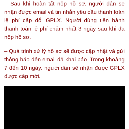
– Sau khi hoàn tất nộp hồ sơ, người dân sẽ
nhận được email và tin nhắn yêu cầu thanh toán
lệ phí cấp đổi GPLX. Người dùng tiến hành
thanh toán lệ phí chậm nhất 3 ngày sau khi đã
nộp hồ sơ.
– Quá trình xử lý hồ sơ sẽ được cập nhật và gửi
thông báo đến email đã khai báo. Trong khoảng
7 đến 10 ngày, người dân sẽ nhận được GPLX
được cấp mới.