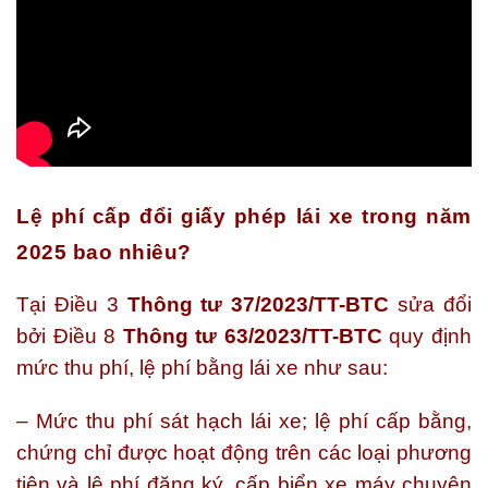
Lệ phí cấp đổi giấy phép lái xe trong năm
2025 bao nhiêu?
Tại Điều 3
Thông tư 37/2023/TT-BTC
sửa đổi
bởi Điều 8
Thông tư 63/2023/TT-BTC
quy định
mức thu phí, lệ phí bằng lái xe như sau:
– Mức thu phí sát hạch lái xe; lệ phí cấp bằng,
chứng chỉ được hoạt động trên các loại phương
tiện và lệ phí đăng ký, cấp biển xe máy chuyên