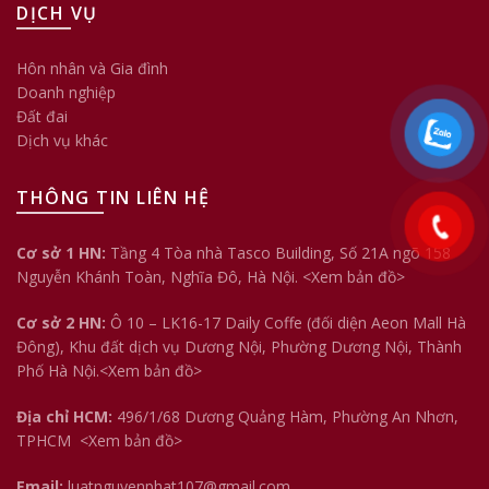
DỊCH VỤ
Hôn nhân và Gia đình
Doanh nghiệp
Đất đai
Dịch vụ khác
THÔNG TIN LIÊN HỆ
Cơ sở 1 HN:
Tầng 4 Tòa nhà Tasco Building, Số 21A ngõ 158
Nguyễn Khánh Toàn, Nghĩa Đô, Hà Nội.
<Xem bản đồ>
Cơ sở 2 HN:
Ô 10 – LK16-17 Daily Coffe (đối diện Aeon Mall Hà
Đông), Khu đất dịch vụ Dương Nội, Phường Dương Nội, Thành
Phố Hà Nội.<
Xem bản đồ
>
Địa chỉ HCM:
496/1/68 Dương Quảng Hàm, Phường An Nhơn,
TPHCM
<Xem bản đồ>
Email:
luatnguyenphat107@gmail.com