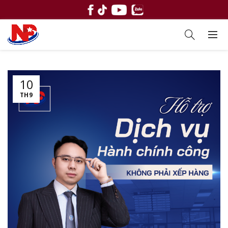
10
TH9