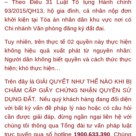
– Theo Điều 31 Luật Tố tụng Hành chính
93/2015/QH13, hộ gia đình, cá nhân nộp đơn
khởi kiện tại Tòa án nhân dân khu vực nơi có
Chi nhánh Văn phòng đăng ký đất đai.
Tuy nhiên, trên thực tế 02 quyền này thực hiện
không hiệu quả xuất phát từ nguyên nhân:
Người dân không biết quyền và cách thức thực
hiện; khó thực hiện…
Trên đây là
GIẢI QUYẾT NHƯ THẾ NÀO KHI BỊ
CHẬM CẤP GIẤY CHỨNG NHẬN QUYỀN SỬ
DỤNG ĐẤT.
Nếu quý khách hàng đang đối diện
với bất kỳ vấn đề pháp lý nào hoặc có câu hỏi
cần được giải đáp, đừng ngần ngại liên hệ với
chúng tôi thông qua Tổng đài tư vấn pháp luật
trực tuyến qua số hotline
1900.633.390
. Chúng