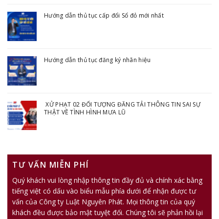
Hướng dẫn thủ tục cấp đổi Sổ đỏ mới nhất
Hướng dẫn thủ tục đăng ký nhãn hiệu
XỬ PHẠT 02 ĐỐI TƯỢNG ĐĂNG TẢI THÔNG TIN SAI SỰ
THẬT VỀ TÌNH HÌNH MƯA LŨ
TƯ VẤN MIỄN PHÍ
Quý khách vui lòng nhập thông tin đầy đủ và chính xác bằng
tiếng việt có dấu vào biểu mẫu phía dưới để nhận được tư
vấn của Công ty Luật Nguyên Phát. Mọi thông tin của quý
khách đều được bảo mật tuyệt đối. Chúng tôi sẽ phản hồi lại