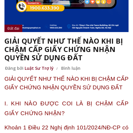
Đất đai
GIẢI QUYẾT NHƯ THẾ NÀO KHI BỊ
CHẬM CẤP GIẤY CHỨNG NHẬN
QUYỀN SỬ DỤNG ĐẤT
Đăng bởi
Luật Sư Trợ lý
Bình luận
GIẢI QUYẾT NHƯ THẾ NÀO KHI BỊ CHẬM CẤP
GIẤY CHỨNG NHẬN QUYỀN SỬ DỤNG ĐẤT
I. KHI NÀO ĐƯỢC COI LÀ BỊ CHẬM CẤP
GIẤY CHỨNG NHẬN?
Khoản 1 Điều 22 Nghị định 101/2024/NĐ-CP có