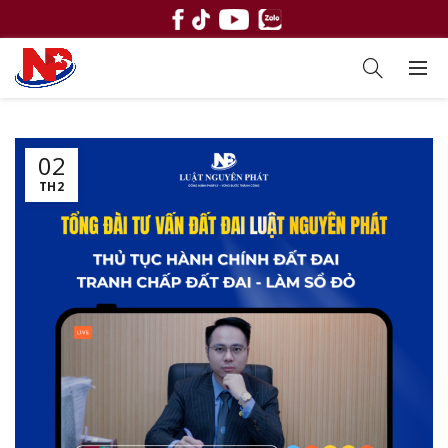
02
TH2