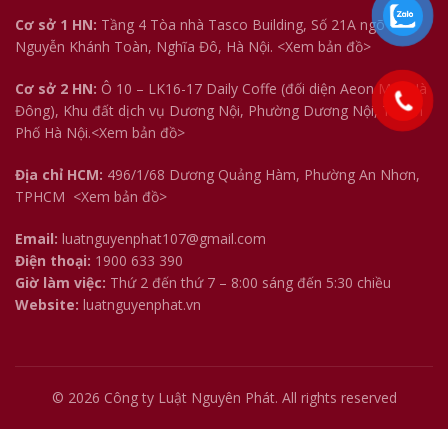
Cơ sở 1 HN:
Tầng 4 Tòa nhà Tasco Building, Số 21A ngõ 158
Nguyễn Khánh Toàn, Nghĩa Đô, Hà Nội.
<Xem bản đồ>
Cơ sở 2 HN:
Ô 10 – LK16-17 Daily Coffe (đối diện Aeon Mall Hà
Đông), Khu đất dịch vụ Dương Nội, Phường Dương Nội, Thành
Phố Hà Nội.<
Xem bản đồ
>
Địa chỉ HCM:
496/1/68 Dương Quảng Hàm, Phường An Nhơn,
TPHCM
<Xem bản đồ>
Email:
luatnguyenphat107@gmail.com
Điện thoại:
1900 633 390
Giờ làm việc:
Thứ 2 đến thứ 7 – 8:00 sáng đến 5:30 chiều
Website:
luatnguyenphat.vn
© 2026
Công ty Luật Nguyên Phát
. All rights reserved