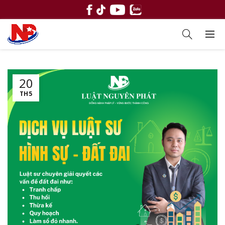
20
TH5