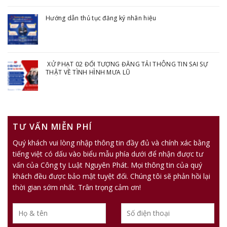
Hướng dẫn thủ tục đăng ký nhãn hiệu
XỬ PHẠT 02 ĐỐI TƯỢNG ĐĂNG TẢI THÔNG TIN SAI SỰ
THẬT VỀ TÌNH HÌNH MƯA LŨ
TƯ VẤN MIỄN PHÍ
Quý khách vui lòng nhập thông tin đầy đủ và chính xác bằng
tiếng việt có dấu vào biểu mẫu phía dưới để nhận được tư
vấn của Công ty Luật Nguyên Phát. Mọi thông tin của quý
khách đều được bảo mật tuyệt đối. Chúng tôi sẽ phản hồi lại
thời gian sớm nhất. Trân trọng cảm ơn!