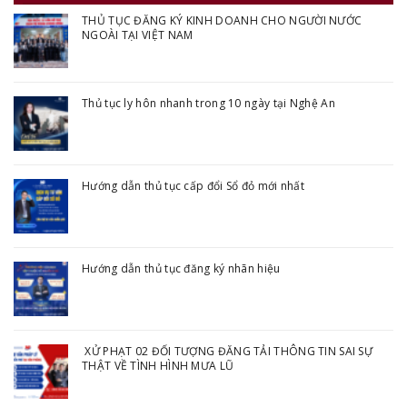
THỦ TỤC ĐĂNG KÝ KINH DOANH CHO NGƯỜI NƯỚC
NGOÀI TẠI VIỆT NAM
Thủ tục ly hôn nhanh trong 10 ngày tại Nghệ An
Hướng dẫn thủ tục cấp đổi Sổ đỏ mới nhất
Hướng dẫn thủ tục đăng ký nhãn hiệu
XỬ PHẠT 02 ĐỐI TƯỢNG ĐĂNG TẢI THÔNG TIN SAI SỰ
THẬT VỀ TÌNH HÌNH MƯA LŨ