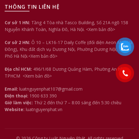
THÔNG TIN LIÊN HỆ
Cơ sở 1 HN:
Tầng 4 Tòa nhà Tasco Building, Số 21A ngõ 158
Nguyễn Khánh Toàn, Nghĩa Đô, Hà Nội.
<Xem bản đồ>
Cơ sở 2 HN:
Ô 10 – LK16-17 Daily Coffe (đối diện Aeon Mall Hà
Đông), Khu đất dịch vụ Dương Nội, Phường Dương Nội, Thành
Phố Hà Nội.<
Xem bản đồ
>
Địa chỉ HCM:
496/1/68 Dương Quảng Hàm, Phường An Nhơn,
TPHCM
<Xem bản đồ>
Email:
luatnguyenphat107@gmail.com
Điện thoại:
1900 633 390
Giờ làm việc:
Thứ 2 đến thứ 7 – 8:00 sáng đến 5:30 chiều
Website:
luatnguyenphat.vn
© 2026
Công ty Luật Nguyên Phát
. All rights reserved