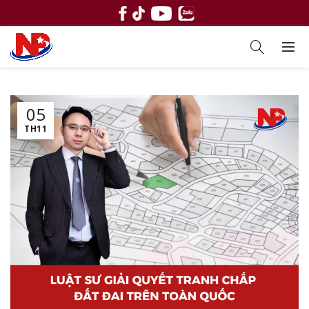
05
TH11