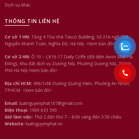
Dịch vụ khác
THÔNG TIN LIÊN HỆ
Cơ sở 1 HN:
Tầng 4 Tòa nhà Tasco Building, Số 21A ngõ 158
Nguyễn Khánh Toàn, Nghĩa Đô, Hà Nội.
<Xem bản đồ>
Cơ sở 2 HN:
Ô 10 – LK16-17 Daily Coffe (đối diện Aeon Mall Hà
Đông), Khu đất dịch vụ Dương Nội, Phường Dương Nội, Thành
Phố Hà Nội.<
Xem bản đồ
>
Địa chỉ HCM:
496/1/68 Dương Quảng Hàm, Phường An Nhơn,
TPHCM
<Xem bản đồ>
Email:
luatnguyenphat107@gmail.com
Điện thoại:
1900 633 390
Giờ làm việc:
Thứ 2 đến thứ 7 – 8:00 sáng đến 5:30 chiều
Website:
luatnguyenphat.vn