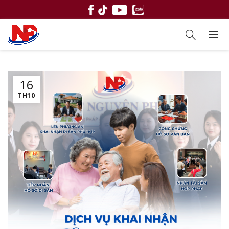
16
TH10