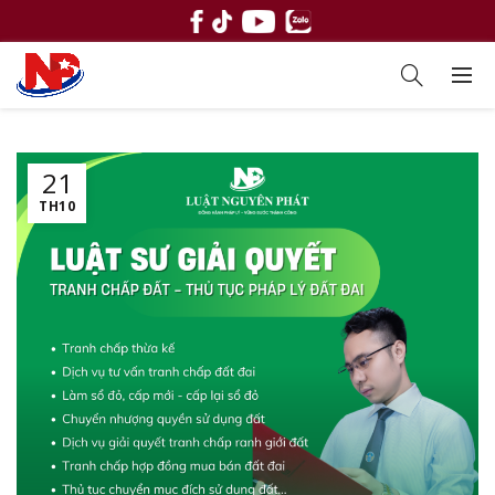
21
TH10