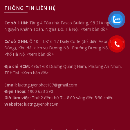
THÔNG TIN LIÊN HỆ
Cơ sở 1 HN:
Tầng 4 Tòa nhà Tasco Building, Số 21A ngõ 158
Nguyễn Khánh Toàn, Nghĩa Đô, Hà Nội.
<Xem bản đồ>
Cơ sở 2 HN:
Ô 10 – LK16-17 Daily Coffe (đối diện Aeon Mall Hà
Đông), Khu đất dịch vụ Dương Nội, Phường Dương Nội, Thành
Phố Hà Nội.<
Xem bản đồ
>
Địa chỉ HCM:
496/1/68 Dương Quảng Hàm, Phường An Nhơn,
TPHCM
<Xem bản đồ>
Email:
luatnguyenphat107@gmail.com
Điện thoại:
1900 633 390
Giờ làm việc:
Thứ 2 đến thứ 7 – 8:00 sáng đến 5:30 chiều
Website:
luatnguyenphat.vn