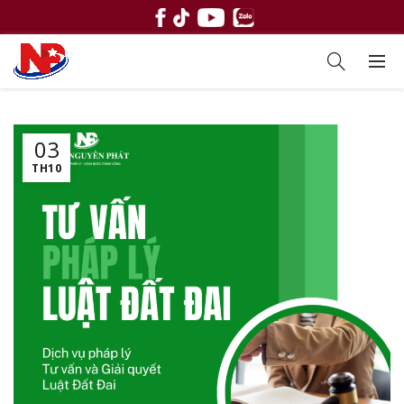
03
TH10