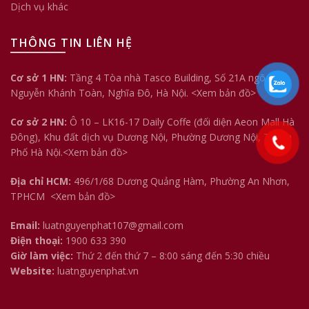
Dịch vụ khác
THÔNG TIN LIÊN HỆ
Cơ sở 1 HN:
Tầng 4 Tòa nhà Tasco Building, Số 21A ngõ 158
Nguyễn Khánh Toàn, Nghĩa Đô, Hà Nội.
<Xem bản đồ>
Cơ sở 2 HN:
Ô 10 – LK16-17 Daily Coffe (đối diện Aeon Mall Hà
Đông), Khu đất dịch vụ Dương Nội, Phường Dương Nội, Thành
Phố Hà Nội.<
Xem bản đồ
>
Địa chỉ HCM:
496/1/68 Dương Quảng Hàm, Phường An Nhơn,
TPHCM
<Xem bản đồ>
Email:
luatnguyenphat107@gmail.com
Điện thoại:
1900 633 390
Giờ làm việc:
Thứ 2 đến thứ 7 – 8:00 sáng đến 5:30 chiều
Website:
luatnguyenphat.vn