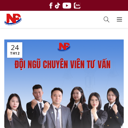
24
TH12