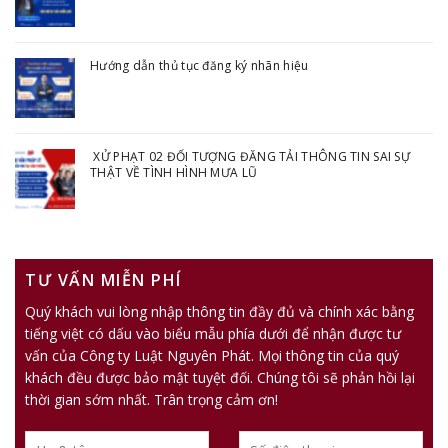
Hướng dẫn thủ tục đăng ký nhãn hiệu
XỬ PHẠT 02 ĐỐI TƯỢNG ĐĂNG TẢI THÔNG TIN SAI SỰ
THẬT VỀ TÌNH HÌNH MƯA LŨ
TƯ VẤN MIỄN PHÍ
Quý khách vui lòng nhập thông tin đầy đủ và chính xác bằng
tiếng việt có dấu vào biểu mẫu phía dưới để nhận được tư
vấn của Công ty Luật Nguyên Phát. Mọi thông tin của quý
khách đều được bảo mật tuyệt đối. Chúng tôi sẽ phản hồi lại
thời gian sớm nhất. Trân trọng cảm ơn!