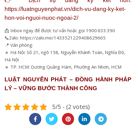
👉
Dịch vụ đăng ký kết hôn:
https://luatnguyenphat.vn/dich-vu-dang-ky-ket-
hon-voi-nguoi-nuoc-ngoai-2/
📩
Inbox ngay để được tư vấn hoặc gọi 1900.633.390
📞
Zalo: https://zalo.me/1433521229408629665
📍
Văn phòng:
🔹
Hà Nội: Số 21, ngõ 158, Nguyễn Khánh Toàn, Nghĩa Đô,
Hà Nội
🔹
TP. HCM: Dương Quảng Hàm, Phường An Nhơn, HCM
LUẬT NGUYÊN PHÁT – ĐỒNG HÀNH PHÁP
LÝ – VỮNG BƯỚC THÀNH CÔNG
5/5 - (2 votes)