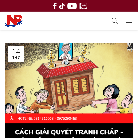
14
TH7