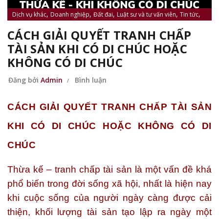
,
,
,
,
,
Dịch vụ khác
Doanh nghiệp
Đất đai
Luật sư và tư vấn viên
Tin tức
,
,
Tin tức Nguyên Phát
Tin tức pháp luật
Tin tức và Sự kiện
CÁCH GIẢI QUYẾT TRANH CHẤP
TÀI SẢN KHI CÓ DI CHÚC HOẶC
KHÔNG CÓ DI CHÚC
Đăng bởi
Admin
Bình luận
CÁCH GIẢI QUYẾT TRANH CHẤP TÀI SẢN
KHI CÓ DI CHÚC HOẶC KHÔNG CÓ DI
CHÚC
Thừa kế – tranh chấp tài sản là một vấn đề khá
phổ biến trong đời sống xã hội, nhất là hiện nay
khi cuộc sống của người ngày càng được cải
thiện, khối lượng tài sản tạo lập ra ngày một