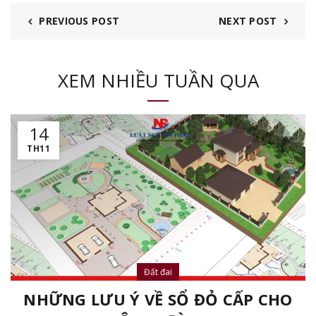
PREVIOUS POST
NEXT POST
XEM NHIỀU TUẦN QUA
14
TH11
Đất đai
NHỮNG LƯU Ý VỀ SỔ ĐỎ CẤP CHO