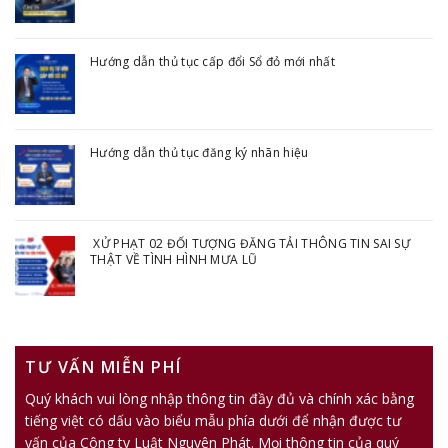
Hướng dẫn thủ tục cấp đổi Sổ đỏ mới nhất
Hướng dẫn thủ tục đăng ký nhãn hiệu
XỬ PHẠT 02 ĐỐI TƯỢNG ĐĂNG TẢI THÔNG TIN SAI SỰ
THẬT VỀ TÌNH HÌNH MƯA LŨ
TƯ VẤN MIỄN PHÍ
Quý khách vui lòng nhập thông tin đầy đủ và chính xác bằng
tiếng việt có dấu vào biểu mẫu phía dưới để nhận được tư
vấn của Công ty Luật Nguyên Phát. Mọi thông tin của quý