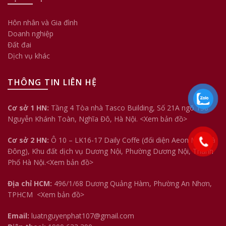
Hôn nhân và Gia đình
Doanh nghiệp
Đất đai
Dịch vụ khác
THÔNG TIN LIÊN HỆ
Cơ sở 1 HN:
Tầng 4 Tòa nhà Tasco Building, Số 21A ngõ 158
Nguyễn Khánh Toàn, Nghĩa Đô, Hà Nội.
<Xem bản đồ>
Cơ sở 2 HN:
Ô 10 – LK16-17 Daily Coffe (đối diện Aeon Mall Hà
Đông), Khu đất dịch vụ Dương Nội, Phường Dương Nội, Thành
Phố Hà Nội.<
Xem bản đồ
>
Địa chỉ HCM:
496/1/68 Dương Quảng Hàm, Phường An Nhơn,
TPHCM
<Xem bản đồ>
Email:
luatnguyenphat107@gmail.com