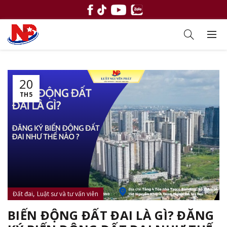
20
TH5
,
Đất đai
Luật sư và tư vấn viên
BIẾN ĐỘNG ĐẤT ĐAI LÀ GÌ? ĐĂNG