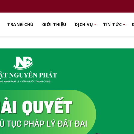
TRANG CHỦ
GIỚI THIỆU
DỊCH VỤ
TIN TỨC