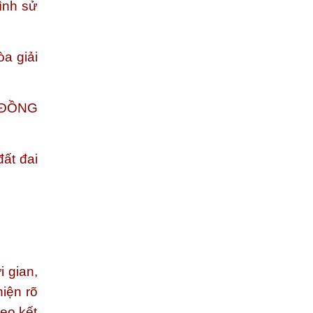
ình sử
òa giải
 ĐỒNG
ất đai
 gian,
hiện rõ
eo kết