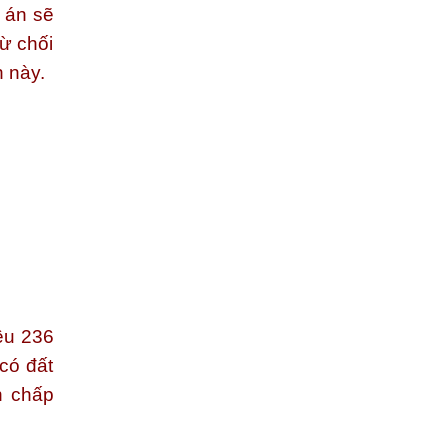
a án sẽ
ừ chối
n này.
ều 236
có đất
h chấp