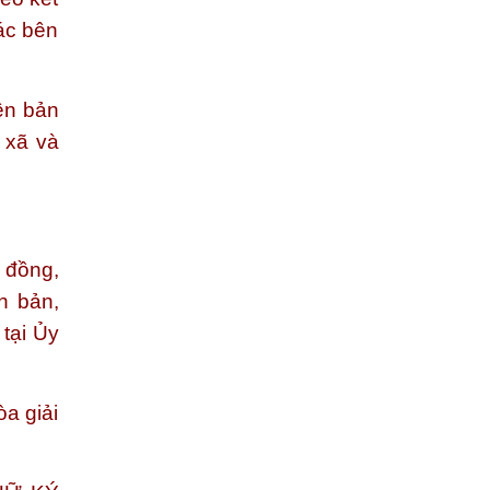
ác bên
ên bản
 xã và
i đồng,
n bản,
tại Ủy
a giải