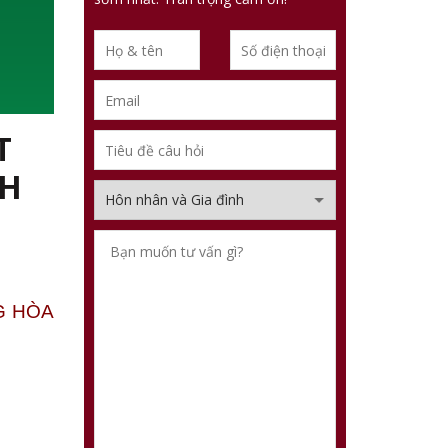
T
NH
G HÒA