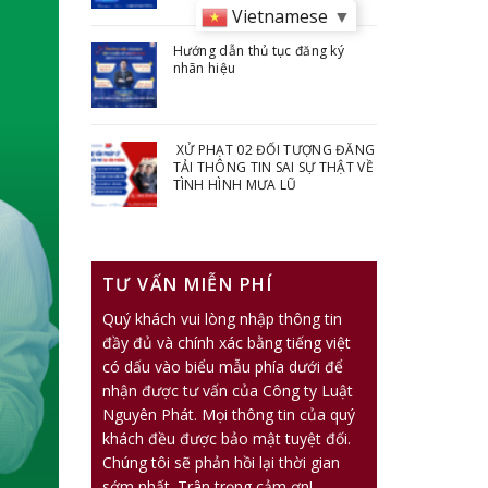
Vietnamese
▼
Hướng dẫn thủ tục đăng ký
nhãn hiệu
XỬ PHẠT 02 ĐỐI TƯỢNG ĐĂNG
TẢI THÔNG TIN SAI SỰ THẬT VỀ
TÌNH HÌNH MƯA LŨ
TƯ VẤN MIỄN PHÍ
Quý khách vui lòng nhập thông tin
đầy đủ và chính xác bằng tiếng việt
có dấu vào biểu mẫu phía dưới để
nhận được tư vấn của Công ty Luật
Nguyên Phát. Mọi thông tin của quý
khách đều được bảo mật tuyệt đối.
Chúng tôi sẽ phản hồi lại thời gian
sớm nhất. Trân trọng cảm ơn!