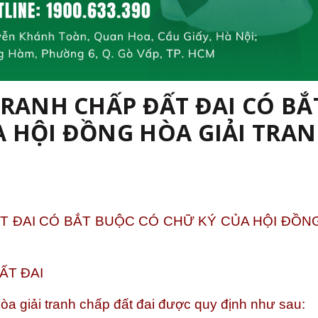
TRANH CHẤP ĐẤT ĐAI CÓ BẮ
A HỘI ĐỒNG HÒA GIẢI TRA
ẤT ĐAI CÓ BẮT BUỘC CÓ CHỮ KÝ CỦA HỘI ĐỒN
ẤT ĐAI
òa giải tranh chấp đất đai được quy định như sau: