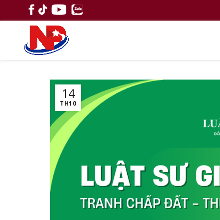
14
TH10