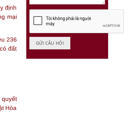
y định
ng mại
ều 236
có đất
i quyết
uật Hòa