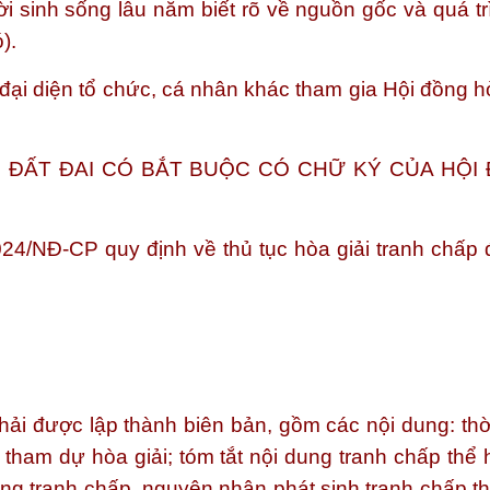
i sinh sống lâu năm biết rõ về nguồn gốc và quá tr
).
đại diện tổ chức, cá nhân khác tham gia Hội đồng h
ẤP ĐẤT ĐAI CÓ BẮT BUỘC CÓ CHỮ KÝ CỦA HỘI
24/NĐ-CP quy định về thủ tục hòa giải tranh chấp đ
ải được lập thành biên bản, gồm các nội dung: thời
 tham dự hòa giải; tóm tắt nội dung tranh chấp thể 
ng tranh chấp, nguyên nhân phát sinh tranh chấp th