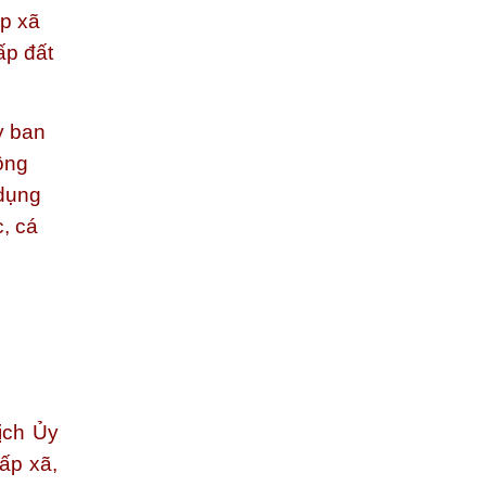
ấp xã
ấp đất
y ban
ông
 dụng
c, cá
n
ịch Ủy
ấp xã,