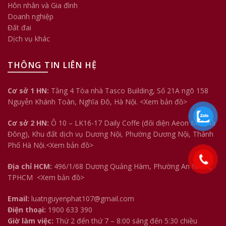
Hôn nhân và Gia đình
Doanh nghiệp
Đất đai
Dịch vụ khác
THÔNG TIN LIÊN HỆ
Cơ sở 1 HN:
Tầng 4 Tòa nhà Tasco Building, Số 21A ngõ 158
Nguyễn Khánh Toàn, Nghĩa Đô, Hà Nội.
<Xem bản đồ>
Cơ sở 2 HN:
Ô 10 – LK16-17 Daily Coffe (đối diện Aeon Mall Hà
Đông), Khu đất dịch vụ Dương Nội, Phường Dương Nội, Thành
Phố Hà Nội.<
Xem bản đồ
>
Địa chỉ HCM:
496/1/68 Dương Quảng Hàm, Phường An Nhơn,
TPHCM
<Xem bản đồ>
Email:
luatnguyenphat107@gmail.com
Điện thoại:
1900 633 390
Giờ làm việc:
Thứ 2 đến thứ 7 – 8:00 sáng đến 5:30 chiều