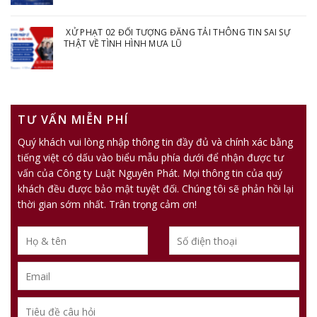
XỬ PHẠT 02 ĐỐI TƯỢNG ĐĂNG TẢI THÔNG TIN SAI SỰ
THẬT VỀ TÌNH HÌNH MƯA LŨ
TƯ VẤN MIỄN PHÍ
Quý khách vui lòng nhập thông tin đầy đủ và chính xác bằng
tiếng việt có dấu vào biểu mẫu phía dưới để nhận được tư
vấn của Công ty Luật Nguyên Phát. Mọi thông tin của quý
khách đều được bảo mật tuyệt đối. Chúng tôi sẽ phản hồi lại
thời gian sớm nhất. Trân trọng cảm ơn!