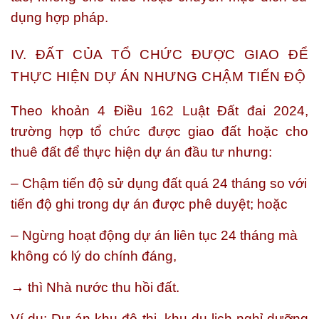
dụng hợp pháp.
IV. ĐẤT CỦA TỔ CHỨC ĐƯỢC GIAO ĐỂ
THỰC HIỆN DỰ ÁN NHƯNG CHẬM TIẾN ĐỘ
Theo khoản 4 Điều 162 Luật Đất đai 2024,
trường hợp tổ chức được giao đất hoặc cho
thuê đất để
thực hiện dự án đầu tư
nhưng:
– Chậm tiến độ sử dụng đất quá 24 tháng
so với
tiến độ ghi trong dự án được phê duyệt; hoặc
– Ngừng hoạt động dự án liên tục 24 tháng
mà
không có lý do chính đáng,
→ thì Nhà nước
thu hồi đất
.
Ví dụ:
Dự án khu đô thị, khu du lịch nghỉ dưỡng