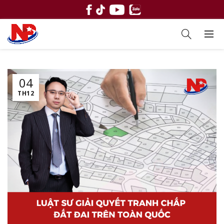
04
TH12