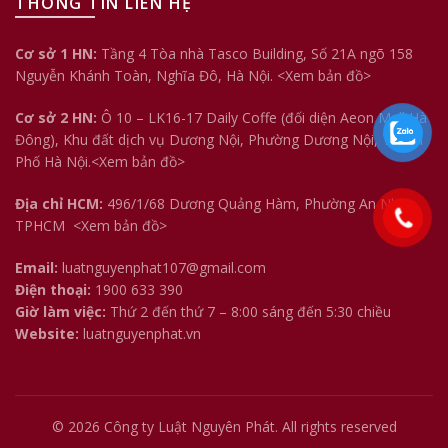
THÔNG TIN LIÊN HỆ
Cơ sở 1 HN:
Tầng 4 Tòa nhà Tasco Building, Số 21A ngõ 158
Nguyễn Khánh Toàn, Nghĩa Đô, Hà Nội.
<Xem bản đồ>
Cơ sở 2 HN:
Ô 10 – LK16-17 Daily Coffe (đối diện Aeon Mall Hà
Đông), Khu đất dịch vụ Dương Nội, Phường Dương Nội, Thành
Phố Hà Nội.<
Xem bản đồ
>
Địa chỉ HCM:
496/1/68 Dương Quảng Hàm, Phường An Nhơn,
TPHCM
<Xem bản đồ>
Email:
luatnguyenphat107@gmail.com
Điện thoại:
1900 633 390
Giờ làm việc:
Thứ 2 đến thứ 7 – 8:00 sáng đến 5:30 chiều
Website:
luatnguyenphat.vn
© 2026
Công ty Luật Nguyên Phát
. All rights reserved