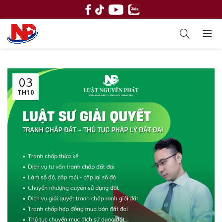
03
TH10