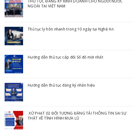
THỦ TỤC ĐĂNG KÝ KINH DOANH CHO NGƯỜI NƯỚC
NGOÀI TẠI VIỆT NAM
Thủ tục ly hôn nhanh trong 10 ngày tại Nghệ An
Hướng dẫn thủ tục cấp đổi Sổ đỏ mới nhất
Hướng dẫn thủ tục đăng ký nhãn hiệu
XỬ PHẠT 02 ĐỐI TƯỢNG ĐĂNG TẢI THÔNG TIN SAI SỰ
THẬT VỀ TÌNH HÌNH MƯA LŨ